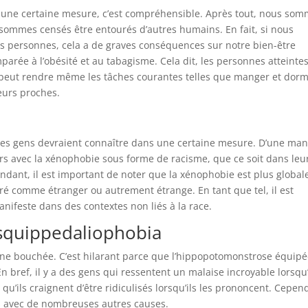
s une certaine mesure, c’est compréhensible. Après tout, nous so
 sommes censés être entourés d’autres humains. En fait, si nous
es personnes, cela a de graves conséquences sur notre bien-être
mparée à l’obésité et au tabagisme. Cela dit, les personnes atteinte
peut rendre même les tâches courantes telles que manger et dorm
eurs proches.
des gens devraient connaître dans une certaine mesure. D’une man
ers avec la xénophobie sous forme de racisme, que ce soit dans leu
ndant, il est important de noter que la xénophobie est plus global
déré comme étranger ou autrement étrange. En tant que tel, il est
nifeste dans des contextes non liés à la race.
squippedaliophobia
e bouchée. C’est hilarant parce que l’hippopotomonstrose équipé
En bref, il y a des gens qui ressentent un malaise incroyable lorsqu’
 qu’ils craignent d’être ridiculisés lorsqu’ils les prononcent. Cepen
s avec de nombreuses autres causes.