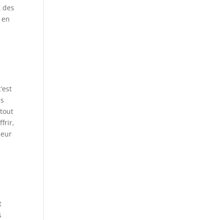
t des
i en
’est
es
tout
frir,
leur
t
s