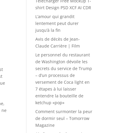
Télécharger Free MockUp T-
shirt Design PSD XCF AI CDR
L’amour qui grandit
lentement peut durer
jusqu’à la fin
Avis de décès de Jean-
Claude Carrière | Film
Le personnel du restaurant
de Washington dévoile les
secrets du service de Trump
st
– d’un processus de
st
versement de Coca light en
due
7 étapes à lui laisser
e
entendre la bouteille de
ketchup «pop»
he,
e ne
Comment surmonter la peur
de dormir seul – Tomorrow
Magazine