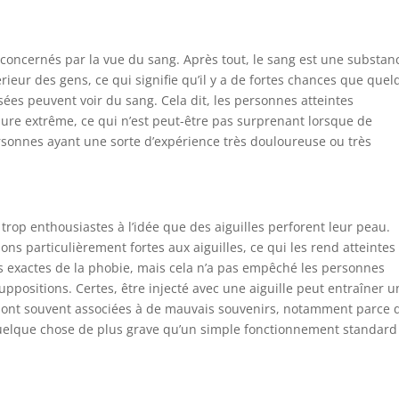
 concernés par la vue du sang. Après tout, le sang est une substan
térieur des gens, ce qui signifie qu’il y a de fortes chances que que
ées peuvent voir du sang. Cela dit, les personnes atteintes
e extrême, ce qui n’est peut-être pas surprenant lorsque de
onnes ayant une sorte d’expérience très douloureuse ou très
trop enthousiastes à l’idée que des aiguilles perforent leur peau.
ns particulièrement fortes aux aiguilles, ce qui les rend atteintes
s exactes de la phobie, mais cela n’a pas empêché les personnes
uppositions. Certes, être injecté avec une aiguille peut entraîner 
s sont souvent associées à de mauvais souvenirs, notamment parce 
 quelque chose de plus grave qu’un simple fonctionnement standard