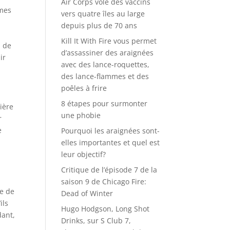
Air Corps vole des vaccins
mmes
vers quatre îles au large
depuis plus de 70 ans
Kill It With Fire vous permet
s de
d’assassiner des araignées
ir
avec des lance-roquettes,
des lance-flammes et des
poêles à frire
8 étapes pour surmonter
ière
une phobie
r
e
Pourquoi les araignées sont-
elles importantes et quel est
leur objectif?
Critique de l’épisode 7 de la
saison 9 de Chicago Fire:
e de
Dead of Winter
ils
Hugo Hodgson, Long Shot
dant,
Drinks, sur S Club 7,