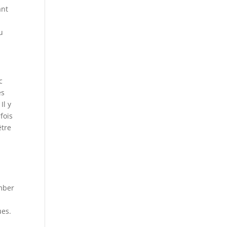
ant
u
c
es
Il y
fois
être
omber
ues.