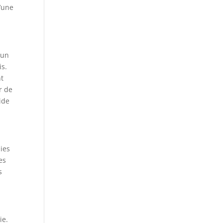
d’une
 un
is.
nt
r de
ide
bies
es
s
ie.