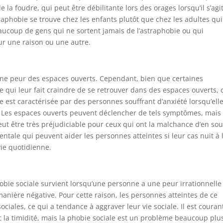
e la foudre, qui peut être débilitante lors des orages lorsqu’il s’agi
traphobie se trouve chez les enfants plutôt que chez les adultes qu
beaucoup de gens qui ne sortent jamais de l’astraphobie ou qui
ur une raison ou une autre.
ne peur des espaces ouverts. Cependant, bien que certaines
qui leur fait craindre de se retrouver dans des espaces ouverts, c
e est caractérisée par des personnes souffrant d’anxiété lorsqu’ell
. Les espaces ouverts peuvent déclencher de tels symptômes, mais 
peut être très préjudiciable pour ceux qui ont la malchance d’en souf
entale qui peuvent aider les personnes atteintes si leur cas nuit à 
 vie quotidienne.
hobie sociale survient lorsqu’une personne a une peur irrationnelle
manière négative. Pour cette raison, les personnes atteintes de ce
ociales, ce qui a tendance à aggraver leur vie sociale. Il est couran
c la timidité, mais la phobie sociale est un problème beaucoup plu