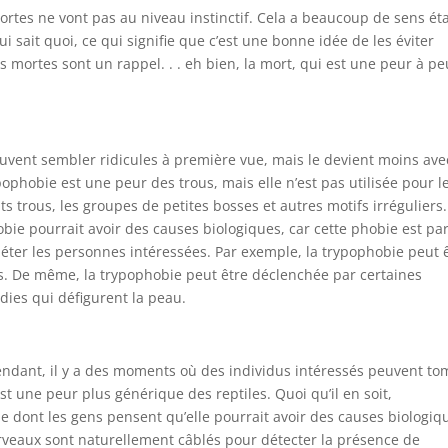
ortes ne vont pas au niveau instinctif. Cela a beaucoup de sens ét
 sait quoi, ce qui signifie que c’est une bonne idée de les éviter
s mortes sont un rappel. . . eh bien, la mort, qui est une peur à pe
euvent sembler ridicules à première vue, mais le devient moins ave
pophobie est une peur des trous, mais elle n’est pas utilisée pour l
s trous, les groupes de petites bosses et autres motifs irréguliers. 
bie pourrait avoir des causes biologiques, car cette phobie est par
éter les personnes intéressées. Par exemple, la trypophobie peut 
es. De même, la trypophobie peut être déclenchée par certaines
dies qui défigurent la peau.
endant, il y a des moments où des individus intéressés peuvent t
est une peur plus générique des reptiles. Quoi qu’il en soit,
e dont les gens pensent qu’elle pourrait avoir des causes biologiq
erveaux sont naturellement câblés pour détecter la présence de