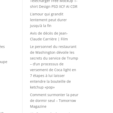
Télécharger Free MockUp T-
shirt Design PSD XCF AI CDR
L’amour qui grandit
lentement peut durer
jusqu’à la fin
Avis de décès de Jean-
Claude Carrière | Film
ées
Le personnel du restaurant
de Washington dévoile les
secrets du service de Trump
roupe
– d’un processus de
versement de Coca light en
7 étapes à lui laisser
entendre la bouteille de
ketchup «pop»
s
Comment surmonter la peur
de dormir seul – Tomorrow
Magazine
que