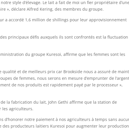
 notre style d’élevage. Le lait a fait de moi un fier propriétaire d’un
ire », déclare Alfred Kering, des membres du groupe.
eur a accordé 1,6 million de shillings pour leur approvisionnement
des principaux défis auxquels ils sont confrontés est la fluctuation
dministration du groupe Kuresoi, affirme que les femmes sont les
qualité et de meilleurs prix car Brookside nous a assuré de maint
 groupes de femmes, nous serons en mesure d’emprunter de l’argen
iement de nos produits est rapidement payé par le processeur »,
e la fabrication du lait, John Gethi affirme que la station de
 les agriculteurs.
ns d’honorer notre paiement à nos agriculteurs à temps sans aucu
ce des producteurs laitiers Kuresoi pour augmenter leur productio