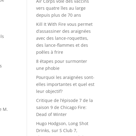
Air Corps vole des vaccins
vers quatre îles au large
depuis plus de 70 ans
Kill It With Fire vous permet
d’assassiner des araignées
ls
avec des lance-roquettes,
des lance-flammes et des
poêles à frire
8 étapes pour surmonter
s
une phobie
Pourquoi les araignées sont-
elles importantes et quel est
leur objectif?
Critique de l’épisode 7 de la
saison 9 de Chicago Fire:
e M.
Dead of Winter
Hugo Hodgson, Long Shot
Drinks, sur S Club 7,