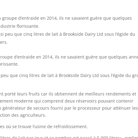
n groupe d’entraide en 2014, ils ne savaient guère que quelques
dustrie florissante.
i peu que cinq litres de lait à Brookside Dairy Ltd sous l’égide du
ers.
groupe d’entraide en 2014, ils ne savaient guère que quelques ann
orissante.
peu que cinq litres de lait à Brookside Dairy Ltd sous l’égide du g
ont porté leurs fruits car ils obtiennent de meilleurs rendements et
ssement moderne qui comprend deux réservoirs pouvant contenir
 un générateur de secours fourni par le processeur pour atténuer le
tion des agriculteurs.
es où se trouve l’usine de refroidissement.
tres de lait par jour et ce nombre est passé à 5 000 litres», expli