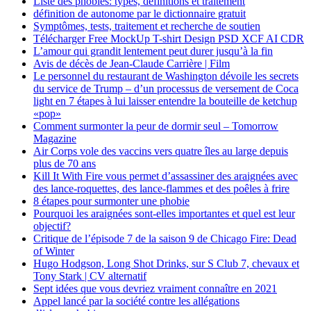
Liste des phobies: types, définitions et traitement
définition de autonome par le dictionnaire gratuit
Symptômes, tests, traitement et recherche de soutien
Télécharger Free MockUp T-shirt Design PSD XCF AI CDR
L’amour qui grandit lentement peut durer jusqu’à la fin
Avis de décès de Jean-Claude Carrière | Film
Le personnel du restaurant de Washington dévoile les secrets
du service de Trump – d’un processus de versement de Coca
light en 7 étapes à lui laisser entendre la bouteille de ketchup
«pop»
Comment surmonter la peur de dormir seul – Tomorrow
Magazine
Air Corps vole des vaccins vers quatre îles au large depuis
plus de 70 ans
Kill It With Fire vous permet d’assassiner des araignées avec
des lance-roquettes, des lance-flammes et des poêles à frire
8 étapes pour surmonter une phobie
Pourquoi les araignées sont-elles importantes et quel est leur
objectif?
Critique de l’épisode 7 de la saison 9 de Chicago Fire: Dead
of Winter
Hugo Hodgson, Long Shot Drinks, sur S Club 7, chevaux et
Tony Stark | CV alternatif
Sept idées que vous devriez vraiment connaître en 2021
Appel lancé par la société contre les allégations