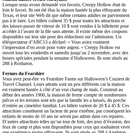
Lorsque nous avons demandé vos favoris, Creepy Hollow était de
loin le favori. Ils ont été élus la maison hantée la plus effrayante du
Texas, et leur site Web dit que même certains adultes ne parviennent
pas à le faire. Les billets coûtent 35 $ pour toutes les attractions et
des laissez-passer de vitesse de 10 $ sont vendus à la billetterie pour
accéder à l’avant de la file sans attente. Il existe même des coupons
disponibles sur leur site pour des réductions sur l’admission. Un
téléspectateur d’ABC13 a déclaré: « Vous aviez vraiment
l’impression d’en avoir pour votre argent. » Creepy Hollow est
ouvert tous les vendredis et samedis jusqu’au 2 novembre, avec des
heures spéciales pendant la semaine d’Halloween. Ils sont situés au
288 à Rosharon.
Fermes du Fearshire
Vous avez peut-être vu Fearshire Farms sur Halloween’s Craziest de
Travel Channel. Leurs attraits sont un peu différents car la maison
est vraiment hantée à côté d’un vrai champ de maïs. Construit au
début des années 1900, la maison de ferme compte de nombreuses
pièces et les terrains sont tels que la famille les a laissés, du porche
d’entrée au cimetière familial. Les billets varient de 20 $ à 45 $. Ces
attractions constituent un facteur de peur extrême, par conséquent les
enfants de moins de 10 ans ne seront pas admis dans ces repaires.
D’autres attractions telles qu’un tour de foin, des jeux d’évasion, des
feux de camp et plus sont disponibles pour ceux qui souhaitent vivre
une expérience moins effrayante. Ils sont situés au 288 à Angleton.