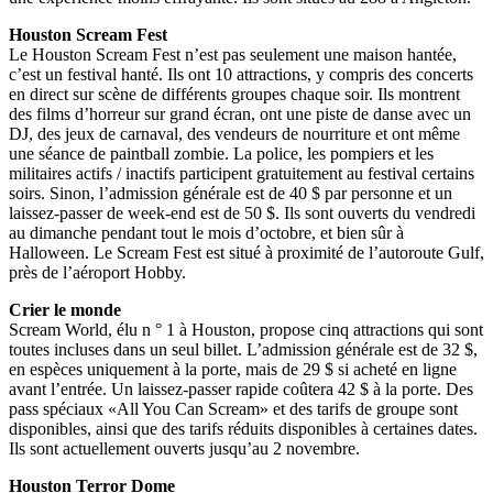
Houston Scream Fest
Le Houston Scream Fest n’est pas seulement une maison hantée,
c’est un festival hanté. Ils ont 10 attractions, y compris des concerts
en direct sur scène de différents groupes chaque soir. Ils montrent
des films d’horreur sur grand écran, ont une piste de danse avec un
DJ, des jeux de carnaval, des vendeurs de nourriture et ont même
une séance de paintball zombie. La police, les pompiers et les
militaires actifs / inactifs participent gratuitement au festival certains
soirs. Sinon, l’admission générale est de 40 $ par personne et un
laissez-passer de week-end est de 50 $. Ils sont ouverts du vendredi
au dimanche pendant tout le mois d’octobre, et bien sûr à
Halloween. Le Scream Fest est situé à proximité de l’autoroute Gulf,
près de l’aéroport Hobby.
Crier le monde
Scream World, élu n ° 1 à Houston, propose cinq attractions qui sont
toutes incluses dans un seul billet. L’admission générale est de 32 $,
en espèces uniquement à la porte, mais de 29 $ si acheté en ligne
avant l’entrée. Un laissez-passer rapide coûtera 42 $ à la porte. Des
pass spéciaux «All You Can Scream» et des tarifs de groupe sont
disponibles, ainsi que des tarifs réduits disponibles à certaines dates.
Ils sont actuellement ouverts jusqu’au 2 novembre.
Houston Terror Dome