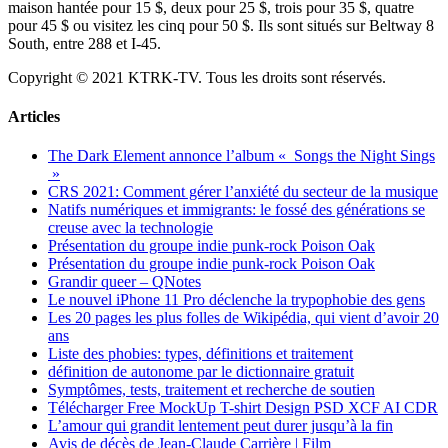
maison hantée pour 15 $, deux pour 25 $, trois pour 35 $, quatre
pour 45 $ ou visitez les cinq pour 50 $. Ils sont situés sur Beltway 8
South, entre 288 et I-45.
Copyright © 2021 KTRK-TV. Tous les droits sont réservés.
Articles
The Dark Element annonce l’album « Songs the Night Sings
»
CRS 2021: Comment gérer l’anxiété du secteur de la musique
Natifs numériques et immigrants: le fossé des générations se
creuse avec la technologie
Présentation du groupe indie punk-rock Poison Oak
Présentation du groupe indie punk-rock Poison Oak
Grandir queer – QNotes
Le nouvel iPhone 11 Pro déclenche la trypophobie des gens
Les 20 pages les plus folles de Wikipédia, qui vient d’avoir 20
ans
Liste des phobies: types, définitions et traitement
définition de autonome par le dictionnaire gratuit
Symptômes, tests, traitement et recherche de soutien
Télécharger Free MockUp T-shirt Design PSD XCF AI CDR
L’amour qui grandit lentement peut durer jusqu’à la fin
Avis de décès de Jean-Claude Carrière | Film