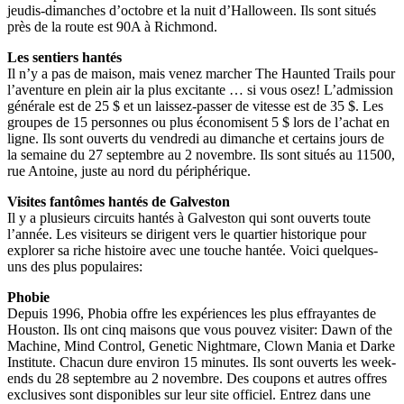
jeudis-dimanches d’octobre et la nuit d’Halloween. Ils sont situés
près de la route est 90A à Richmond.
Les sentiers hantés
Il n’y a pas de maison, mais venez marcher The Haunted Trails pour
l’aventure en plein air la plus excitante … si vous osez! L’admission
générale est de 25 $ et un laissez-passer de vitesse est de 35 $. Les
groupes de 15 personnes ou plus économisent 5 $ lors de l’achat en
ligne. Ils sont ouverts du vendredi au dimanche et certains jours de
la semaine du 27 septembre au 2 novembre. Ils sont situés au 11500,
rue Antoine, juste au nord du périphérique.
Visites fantômes hantés de Galveston
Il y a plusieurs circuits hantés à Galveston qui sont ouverts toute
l’année. Les visiteurs se dirigent vers le quartier historique pour
explorer sa riche histoire avec une touche hantée. Voici quelques-
uns des plus populaires:
Phobie
Depuis 1996, Phobia offre les expériences les plus effrayantes de
Houston. Ils ont cinq maisons que vous pouvez visiter: Dawn of the
Machine, Mind Control, Genetic Nightmare, Clown Mania et Darke
Institute. Chacun dure environ 15 minutes. Ils sont ouverts les week-
ends du 28 septembre au 2 novembre. Des coupons et autres offres
exclusives sont disponibles sur leur site officiel. Entrez dans une