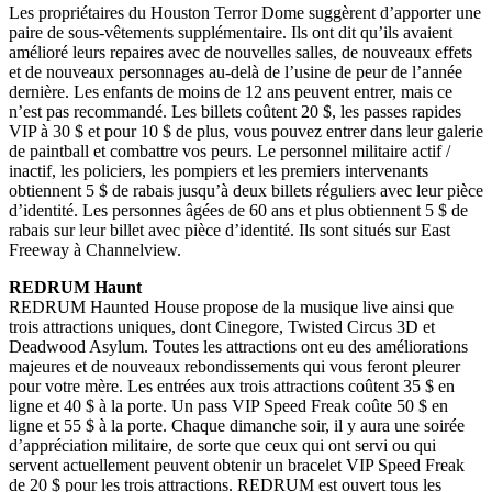
Les propriétaires du Houston Terror Dome suggèrent d’apporter une
paire de sous-vêtements supplémentaire. Ils ont dit qu’ils avaient
amélioré leurs repaires avec de nouvelles salles, de nouveaux effets
et de nouveaux personnages au-delà de l’usine de peur de l’année
dernière. Les enfants de moins de 12 ans peuvent entrer, mais ce
n’est pas recommandé. Les billets coûtent 20 $, les passes rapides
VIP à 30 $ et pour 10 $ de plus, vous pouvez entrer dans leur galerie
de paintball et combattre vos peurs. Le personnel militaire actif /
inactif, les policiers, les pompiers et les premiers intervenants
obtiennent 5 $ de rabais jusqu’à deux billets réguliers avec leur pièce
d’identité. Les personnes âgées de 60 ans et plus obtiennent 5 $ de
rabais sur leur billet avec pièce d’identité. Ils sont situés sur East
Freeway à Channelview.
REDRUM Haunt
REDRUM Haunted House propose de la musique live ainsi que
trois attractions uniques, dont Cinegore, Twisted Circus 3D et
Deadwood Asylum. Toutes les attractions ont eu des améliorations
majeures et de nouveaux rebondissements qui vous feront pleurer
pour votre mère. Les entrées aux trois attractions coûtent 35 $ en
ligne et 40 $ à la porte. Un pass VIP Speed ​​Freak coûte 50 $ en
ligne et 55 $ à la porte. Chaque dimanche soir, il y aura une soirée
d’appréciation militaire, de sorte que ceux qui ont servi ou qui
servent actuellement peuvent obtenir un bracelet VIP Speed ​​Freak
de 20 $ pour les trois attractions. REDRUM est ouvert tous les