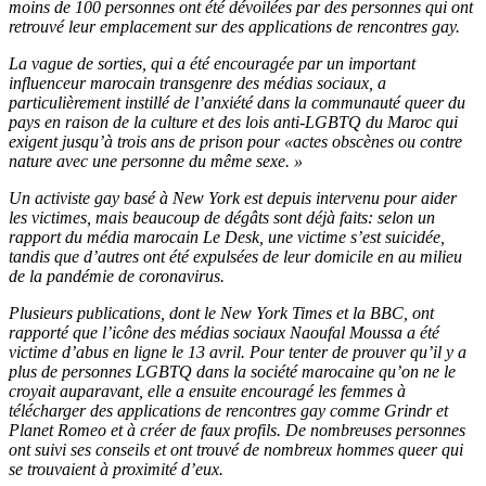
moins de 100 personnes ont été dévoilées par des personnes qui ont
retrouvé leur emplacement sur des applications de rencontres gay.
La vague de sorties, qui a été encouragée par un important
influenceur marocain transgenre des médias sociaux, a
particulièrement instillé de l’anxiété dans la communauté queer du
pays en raison de la culture et des lois anti-LGBTQ du Maroc qui
exigent jusqu’à trois ans de prison pour «actes obscènes ou contre
nature avec une personne du même sexe. »
Un activiste gay basé à New York est depuis intervenu pour aider
les victimes, mais beaucoup de dégâts sont déjà faits: selon un
rapport du média marocain Le Desk, une victime s’est suicidée,
tandis que d’autres ont été expulsées de leur domicile en au milieu
de la pandémie de coronavirus.
Plusieurs publications, dont le New York Times et la BBC, ont
rapporté que l’icône des médias sociaux Naoufal Moussa a été
victime d’abus en ligne le 13 avril. Pour tenter de prouver qu’il y a
plus de personnes LGBTQ dans la société marocaine qu’on ne le
croyait auparavant, elle a ensuite encouragé les femmes à
télécharger des applications de rencontres gay comme Grindr et
Planet Romeo et à créer de faux profils. De nombreuses personnes
ont suivi ses conseils et ont trouvé de nombreux hommes queer qui
se trouvaient à proximité d’eux.