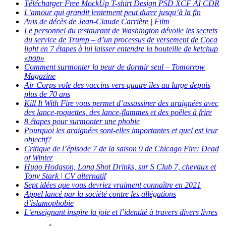
Télécharger Free MockUp T-shirt Design PSD XCF AI CDR
L’amour qui grandit lentement peut durer jusqu’à la fin
Avis de décès de Jean-Claude Carrière | Film
Le personnel du restaurant de Washington dévoile les secrets
du service de Trump – d’un processus de versement de Coca
light en 7 étapes à lui laisser entendre la bouteille de ketchup
«pop»
Comment surmonter la peur de dormir seul – Tomorrow
Magazine
Air Corps vole des vaccins vers quatre îles au large depuis
plus de 70 ans
Kill It With Fire vous permet d’assassiner des araignées avec
des lance-roquettes, des lance-flammes et des poêles à frire
8 étapes pour surmonter une phobie
Pourquoi les araignées sont-elles importantes et quel est leur
objectif?
Critique de l’épisode 7 de la saison 9 de Chicago Fire: Dead
of Winter
Hugo Hodgson, Long Shot Drinks, sur S Club 7, chevaux et
Tony Stark | CV alternatif
Sept idées que vous devriez vraiment connaître en 2021
Appel lancé par la société contre les allégations
d’islamophobie
L’enseignant inspire la joie et l’identité à travers divers livres