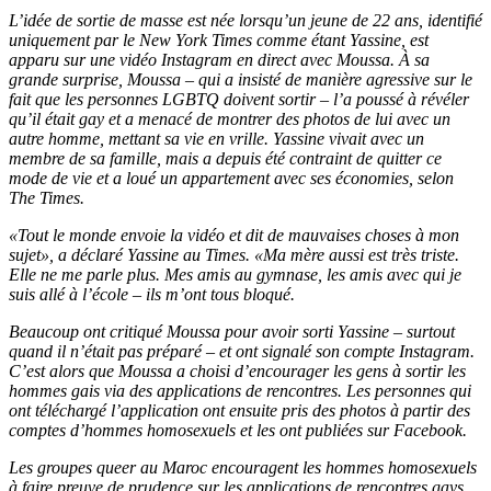
L’idée de sortie de masse est née lorsqu’un jeune de 22 ans, identifié
uniquement par le New York Times comme étant Yassine, est
apparu sur une vidéo Instagram en direct avec Moussa. À sa
grande surprise, Moussa – qui a insisté de manière agressive sur le
fait que les personnes LGBTQ doivent sortir – l’a poussé à révéler
qu’il était gay et a menacé de montrer des photos de lui avec un
autre homme, mettant sa vie en vrille. Yassine vivait avec un
membre de sa famille, mais a depuis été contraint de quitter ce
mode de vie et a loué un appartement avec ses économies, selon
The Times.
«Tout le monde envoie la vidéo et dit de mauvaises choses à mon
sujet», a déclaré Yassine au Times. «Ma mère aussi est très triste.
Elle ne me parle plus. Mes amis au gymnase, les amis avec qui je
suis allé à l’école – ils m’ont tous bloqué.
Beaucoup ont critiqué Moussa pour avoir sorti Yassine – surtout
quand il n’était pas préparé – et ont signalé son compte Instagram.
C’est alors que Moussa a choisi d’encourager les gens à sortir les
hommes gais via des applications de rencontres. Les personnes qui
ont téléchargé l’application ont ensuite pris des photos à partir des
comptes d’hommes homosexuels et les ont publiées sur Facebook.
Les groupes queer au Maroc encouragent les hommes homosexuels
à faire preuve de prudence sur les applications de rencontres gays