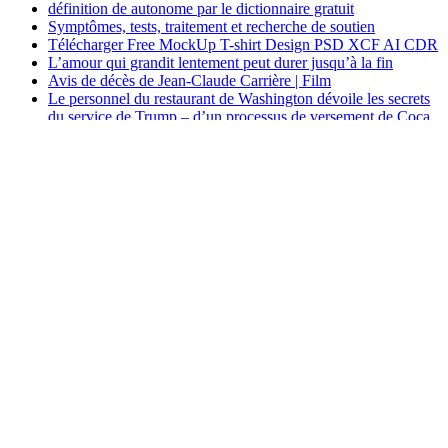
Articles
The Dark Element annonce l’album « Songs the Night Sings
»
CRS 2021: Comment gérer l’anxiété du secteur de la musique
Natifs numériques et immigrants: le fossé des générations se
creuse avec la technologie
Présentation du groupe indie punk-rock Poison Oak
Présentation du groupe indie punk-rock Poison Oak
Grandir queer – QNotes
Le nouvel iPhone 11 Pro déclenche la trypophobie des gens
Les 20 pages les plus folles de Wikipédia, qui vient d’avoir 20
ans
Liste des phobies: types, définitions et traitement
définition de autonome par le dictionnaire gratuit