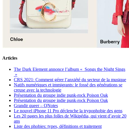
Vous ne pouvez jamais vous tromper avec le rouge le Nouvel An
chinois si le rat est difficile à manipuler.
Estee Lauder a lancé sa réparation nocturne avancée bourrée de
rouge, tandis que Burberry a également joué le carton rouge sûr
pour abandonner toute une collection rouge pour les hommes et les
femmes après avoir suscité une controverse avec leur campagne
publicitaire du Nouvel An chinois 2019 qui a été critiquée par les
internautes comme « Sombre et effrayant. »