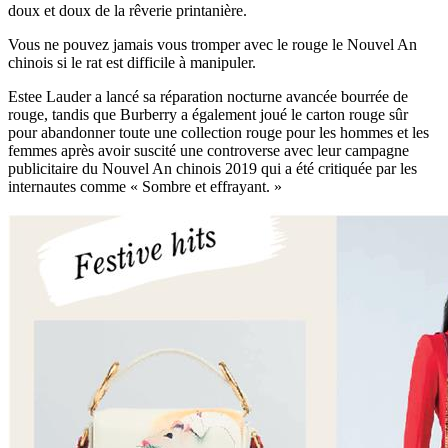
Cependant, certaines marques de luxe ont obtenu un score élevé au
test du rat.
Chopard a sorti une montre avec une image plutôt adorable d’une
souris, en collaboration avec un studio japonais spécialisé dans
l’urushi, une technique de peinture à la laque.
La collection du Nouvel An chinois de Chloé présente un rat
mignon et artistique dans une illustration aquarelle légère et des
accessoires en forme de souris dorés. Cela va bien avec le thème
doux et doux de la rêverie printanière.