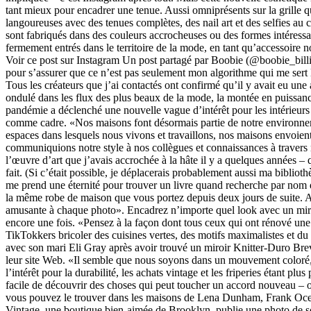
tant mieux pour encadrer une tenue. Aussi omniprésents sur la grille 
langoureuses avec des tenues complètes, des nail art et des selfies au 
sont fabriqués dans des couleurs accrocheuses ou des formes intéressan
fermement entrés dans le territoire de la mode, en tant qu’accessoire
Voir ce post sur Instagram Un post partagé par Boobie (@boobie_billie) 
pour s’assurer que ce n’est pas seulement mon algorithme qui me sert le
Tous les créateurs que j’ai contactés ont confirmé qu’il y avait eu un
ondulé dans les flux des plus beaux de la mode, la montée en puissance
pandémie a déclenché une nouvelle vague d’intérêt pour les intérieurs e
comme cadre. «Nos maisons font désormais partie de notre environnemen
espaces dans lesquels nous vivons et travaillons, nos maisons envoie
communiquions notre style à nos collègues et connaissances à travers no
l’œuvre d’art que j’avais accrochée à la hâte il y a quelques années –
fait. (Si c’était possible, je déplacerais probablement aussi ma bibliot
me prend une éternité pour trouver un livre quand recherche par nom d
la même robe de maison que vous portez depuis deux jours de suite. A
amusante à chaque photo». Encadrez n’importe quel look avec un miroir 
encore une fois. «Pensez à la façon dont tous ceux qui ont rénové un
TikTokkers bricoler des cuisines vertes, des motifs maximalistes et du
avec son mari Eli Gray après avoir trouvé un miroir Knitter-Duro Breve
leur site Web. «Il semble que nous soyons dans un mouvement coloré, la
l’intérêt pour la durabilité, les achats vintage et les friperies étant plu
facile de découvrir des choses qui peut toucher un accord nouveau – ou
vous pouvez le trouver dans les maisons de Lena Dunham, Frank Ocea
Vintage, une boutique bien-aimée de Brooklyn, publie une photo de so