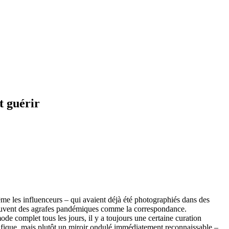
t guérir
même les influenceurs – qui avaient déjà été photographiés dans des
t souvent des agrafes pandémiques comme la correspondance.
ode complet tous les jours, il y a toujours une certaine curation
ifique, mais plutôt un miroir ondulé immédiatement reconnaissable –