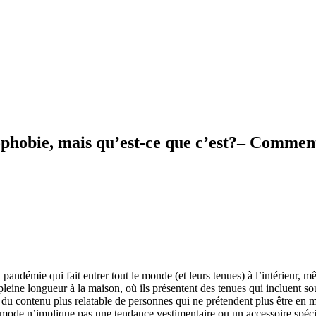
ophobie, mais qu’est-ce que c’est?– Commen
pandémie qui fait entrer tout le monde (et leurs tenues) à l’intérieur, 
rs pleine longueur à la maison, où ils présentent des tenues qui incluen
ir du contenu plus relatable de personnes qui ne prétendent plus être en m
ue mode n’implique pas une tendance vestimentaire ou un accessoire spéc