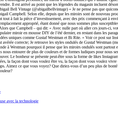
 vendre. Il est arrivé au point que les légendes du magasin incluent dés
Abigail Bell Vintage (@abigailbellvintage) « Je ne pense pas que quiconq
Abigail Campbell. Selon elle, depuis que les miroirs sont de nouveau prod
sont tout à fait la pièce d’investissement, avec des prix commençant à 
n remplacement approprié, étant donné que nous sommes plus susceptibles
. Alors que Campbell – qui dit: « Avec nulle part où aller ces jours-ci, vot
opulaire miroir en mousse DIY de l’été dernier, en restant dans les parage
es idées uniques comme Gustaf Westman et Bi Rite. » Voir ce post sur In
t avérée correcte; Je retrouve les styles ondulés de Gustaf Westman (mo
nde à Westman pourquoi il pense que les miroirs ondulés sont partout en 
nous entourer de plus de couleurs et de formes ludiques pour nous sent
ver. Le bonheur se présente peut-être sous la forme de likes Instagram
es, la façon dont vous voulez être vu, la façon dont vous voulez vivr
emps. Aimez ce que vous voyez? Que diriez-vous d’un peu plus de bonté
couleur?
»
euse avec la technologie