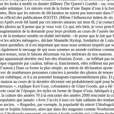
que les looks à motifs en damier (blâmez The Queen’s Gambit – ou, vous 
cadre artistique. Les miroirs vont de la forme d’une flaque d’eau à la f
tes. Bien que les miroirs de déclaration ne soient pas innovants dans l
 non officiel des publications #OOTD. (Même l’influenceur italien de six
Après avoir été hanté par ces miroirs sinueux sur mon fil, j’ai contacté 
s photos qu’il pense que je veux voir. Ce qui, très bien, je veux peut-ê
e augmentation de la demande pour leurs produits au cours de l’année dern
 de la tendance semble en réalité inévitable. «Je pense que le fait que
t les articles ménagers», déclare Shantelle Hyslop, fondatrice de Lotta 
t quotidien, et il est important que nous nous sentions inspirés par no
nt également le message de qui nous sommes au monde extérieur comme le
s tenues, nous le faisons désormais via les intérieurs de nos maisons. I
 qui apparaissait derrière moi lors des réunions Zoom – ne reflétait pa
hèque organisée par couleur, même si, franchement, elles reflètent ma per
’auteur.) Dans sa forme la plus simple, un miroir de déclaration ajoute
vec de nombreuses personnes coincées à prendre des photos de tenues à
esthétique, et il a un potentiel Instagram exponentiellement plus. Et p
e maison au cours de la dernière décennie ont probablement opté pour 
 terrazzo », explique Keri Gray, cofondatrice de Glare Goods, qui a été
te cassé de l’époque; les styles en forme de flaque d’eau, fabriqués à p
 culture des années 70 à la rencontre des années 2000 rencontre la cultu
s populaires que jamais: «Avec l’accès à tous ces faits saillants des tendanc
 ancien. » Regardez, par exemple, la popularité du miroir Ultrafragola d
n et Sophia Amoruso, ainsi que dans des magasins comme Nordstrom et
n Ultrafragola personnel, un miroir à bords ondulés qui s’allume égal