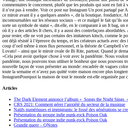
commentaires le concernent, plutôt que les produits qui sont en fait à
il n’est pas à vendre. Voir ce post sur Instagram Un post partagé par 
ce miroir avant il y a quelques années », dit la boutique. fondatrice, 
incontournables sur les réseaux sociaux – et ce malgré le fait qu’ils 
sorte un symbole de statut », dit-elle, en le comparant à un It bag, u
où il y a des articles It chers, il y a aussi des contrefaçons abordables
pour rester, elle ne voit pas certains des imitateurs kitsch, comme le p
ont déjà résisté à l’épreuve du temps, et les créateurs actuels avec d
coup d’oeil même à mon flux personnel, et la théorie de Campbell s’es
Lovato! – ainsi que le miroir ovale de Bi Rite, partout. Quand je dema
«Cela peut avoir quelque chose à voir avec la pandémie. Nous voulons 
pandémie, nous pouvons tous utiliser le bonheur que nous pouvons trou
nouvelle façon de vous présenter au monde: encadrée de vagues coloré
toute la semaine et n’avez pas quitté votre maison encore plus longt
InstagramPourquoi la maison de tout le monde est-elle organisée par 
Articles
The Dark Element annonce l’album « Songs the Night Sings 
CRS 2021: Comment gérer l’anxiété du secteur de la musique
Natifs numériques et immigrants: le fossé des générations se cr
Présentation du groupe indie punk-rock Poison Oak
Présentation du groupe indie punk-rock Poison Oak
Grandir queer – QNotes