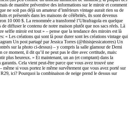
ormais de manière préventive des informations sur le miroir et comment
ue ne soit pas déjà un amateur d’intérieurs vintage aurait rien su de
uits et présentés dans les maisons de célébrités, ils sont devenus
environ 10 000 $. La renommée a transformé l’Ultrafragola en quelque
 de diffuser le contenu de notre maison plutôt que nos sacs réels. Là
re selfie miroir est tout » – pense que la tendance des miroirs est là
s: « Les créations qui sont là pour durer sont les créations vintage qui
stagram Un post partagé par Jessica Torres (@thisisjessicatorres) Un
ntrés sur la photo ci-dessus) – y compris la salle glamour de Demi
ce moment, il dit qu’il ne peut pas le dire avec certitude, mais:
ir plus heureux. » Et maintenant, un an (et comptant) dans la
 garantis. Cela vient peut-être parce que vous avez trouvé une
e – même si vous portez le même survêtement que vous avez porté sur
 R29, ici? Pourquoi la combinaison de neige prend le dessus sur