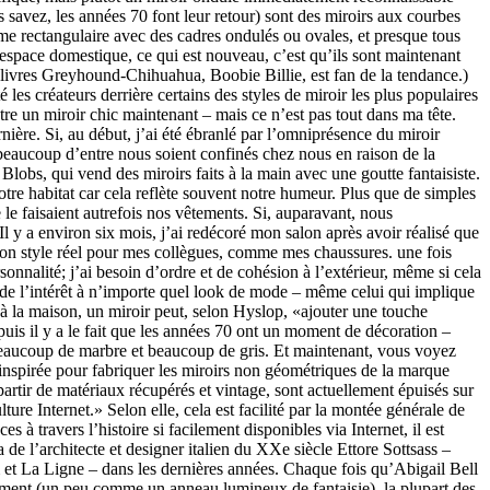
savez, les années 70 font leur retour) sont des miroirs aux courbes
orme rectangulaire avec des cadres ondulés ou ovales, et presque tous
’espace domestique, ce qui est nouveau, c’est qu’ils sont maintenant
 livres Greyhound-Chihuahua, Boobie Billie, est fan de la tendance.)
les créateurs derrière certains des styles de miroir les plus populaires
tre un miroir chic maintenant – mais ce n’est pas tout dans ma tête.
ière. Si, au début, j’ai été ébranlé par l’omniprésence du miroir
 beaucoup d’entre nous soient confinés chez nous en raison de la
Blobs, qui vend des miroirs faits à la main avec une goutte fantaisiste.
tre habitat car cela reflète souvent notre humeur. Plus que de simples
 faisaient autrefois nos vêtements. Si, auparavant, nous
l y a environ six mois, j’ai redécoré mon salon après avoir réalisé que
s mon style réel pour mes collègues, comme mes chaussures. une fois
sonnalité; j’ai besoin d’ordre et de cohésion à l’extérieur, même si cela
 de l’intérêt à n’importe quel look de mode – même celui qui implique
 la maison, un miroir peut, selon Hyslop, «ajouter une touche
uis il y a le fait que les années 70 ont un moment de décoration –
beaucoup de marbre et beaucoup de gris. Et maintenant, vous voyez
 inspirée pour fabriquer les miroirs non géométriques de la marque
artir de matériaux récupérés et vintage, sont actuellement épuisés sur
re Internet.» Selon elle, cela est facilité par la montée générale de
es à travers l’histoire si facilement disponibles via Internet, il est
e l’architecte et designer italien du XXe siècle Ettore Sottsass –
 La Ligne – dans les dernières années. Chaque fois qu’Abigail Bell
ement (un peu comme un anneau lumineux de fantaisie), la plupart des