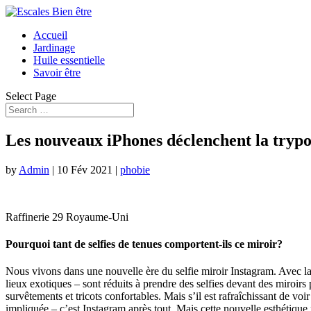
Accueil
Jardinage
Huile essentielle
Savoir être
Select Page
Les nouveaux iPhones déclenchent la tryp
by
Admin
|
10 Fév 2021
|
phobie
Raffinerie 29 Royaume-Uni
Pourquoi tant de selfies de tenues comportent-ils ce miroir?
Nous vivons dans une nouvelle ère du selfie miroir Instagram. Avec la 
lieux exotiques – sont réduits à prendre des selfies devant des miroi
survêtements et tricots confortables. Mais s’il est rafraîchissant de vo
impliquée – c’est Instagram après tout. Mais cette nouvelle esthétiq