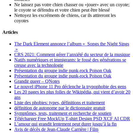
Ne laissez pas votre chien chasser ou «jouer» avec un coyote;
le coyote se défendra et votre chien peut être blessé
Nettoyez les excréments de chiens, car ils attireront les
coyotes
Articles
The Dark Element annonce l’album « Songs the Night Sings
»
CRS 2021: Comment gérer l’anxiété du secteur de la musique
Natifs numériques et immigrants: le fossé des générations se
creuse avec la technologie
Présentation du groupe indie punk-rock Poison Oak
Présentation du groupe indie punk-rock Poison Oak
Grandir queer – QNotes
Le nouvel iPhone 11 Pro déclenche la trypophobie des gens
Les 20 pages les plus folles de Wikipédia, qui vient d’avoir 20
ans
Liste des phobies: types, définitions et traitement
définition de autonome par le dictionnaire gratuit
Symptômes, tests, traitement et recherche de soutien
Télécharger Free MockUp T-shirt Design PSD XCF AI CDR
L’amour qui grandit lentement peut durer jusqu’à la fin
Avis de décès de Jean-Claude Carrière | Film