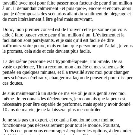
travaillé avec moi pour faire passer mon facteur de peur d’un million
à un. Il demandait calmement «et puis quoi», encore et encore, alors
que je décomposais des scénarios allant du sentiment de piégeage et
de mort littéralement à être gêné mais survivant.
Donc, mon premier conseil est de trouver cette personne qui vous
aide à faire passer votre peur d’un million à un. L’évitement et la
facilitation sont paralysants, et je sais qu’il est facile de dire
«affrontez votre peur», mais en tant que personne qui l’a fait, je vous
le promets, cela aide et cela devient plus facile.
La deuxième personne est l’hypnothérapeute Tim Smale. De sa
vaste expérience, Tim a reconnu mon anxiété et mes schémas de
pensée en quelques minutes, et il a travaillé avec moi pour changer
mes schémas cérébraux, changer ma façon de penser et pour dissiper
ces doutes.
Je suis maintenant à un stade de ma vie où je suis gentil avec moi-
même. Je reconnais les déclencheurs, je reconnais que la peur est
nécessaire pour être capable de performer, mais après y avoir donné
10 ans de ma vie, je ne la laisserai plus me contrôler.
Je ne suis pas un expert, et ce qui a fonctionné pour moi ne
fonctionnera pas nécessairement pour tout le monde. Pourtant,
j’écris ceci pour vous encourager à explorer les options, à demander