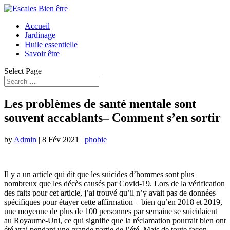
Accueil
Jardinage
Huile essentielle
Savoir être
Select Page
Les problèmes de santé mentale sont
souvent accablants– Comment s’en sortir
by
Admin
|
8 Fév 2021
|
phobie
Il y a un article qui dit que les suicides d’hommes sont plus
nombreux que les décès causés par Covid-19. Lors de la vérification
des faits pour cet article, j’ai trouvé qu’il n’y avait pas de données
spécifiques pour étayer cette affirmation – bien qu’en 2018 et 2019,
une moyenne de plus de 100 personnes par semaine se suicidaient
au Royaume-Uni, ce qui signifie que la réclamation pourrait bien ont
été vrai pendant une grande partie de l’été. Mais de toute façon,