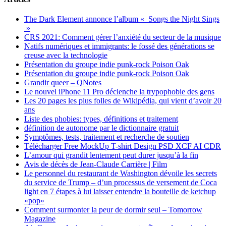
The Dark Element annonce l’album « Songs the Night Sings
»
CRS 2021: Comment gérer l’anxiété du secteur de la musique
Natifs numériques et immigrants: le fossé des générations se
creuse avec la technologie
Présentation du groupe indie punk-rock Poison Oak
Présentation du groupe indie punk-rock Poison Oak
Grandir queer – QNotes
Le nouvel iPhone 11 Pro déclenche la trypophobie des gens
Les 20 pages les plus folles de Wikipédia, qui vient d’avoir 20
ans
Liste des phobies: types, définitions et traitement
définition de autonome par le dictionnaire gratuit
Symptômes, tests, traitement et recherche de soutien
Télécharger Free MockUp T-shirt Design PSD XCF AI CDR
L’amour qui grandit lentement peut durer jusqu’à la fin
Avis de décès de Jean-Claude Carrière | Film
Le personnel du restaurant de Washington dévoile les secrets
du service de Trump – d’un processus de versement de Coca
light en 7 étapes à lui laisser entendre la bouteille de ketchup
«pop»
Comment surmonter la peur de dormir seul – Tomorrow
Magazine