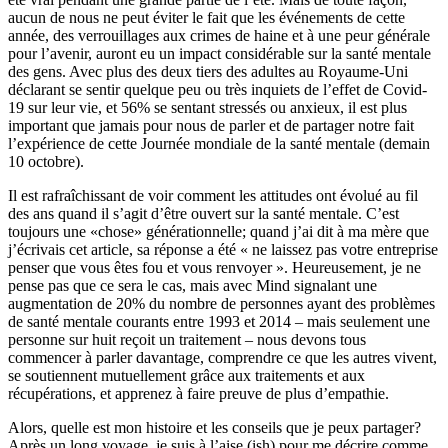
aucun de nous ne peut éviter le fait que les événements de cette
année, des verrouillages aux crimes de haine et à une peur générale
pour l’avenir, auront eu un impact considérable sur la santé mentale
des gens. Avec plus des deux tiers des adultes au Royaume-Uni
déclarant se sentir quelque peu ou très inquiets de l’effet de Covid-
19 sur leur vie, et 56% se sentant stressés ou anxieux, il est plus
important que jamais pour nous de parler et de partager notre fait
l’expérience de cette Journée mondiale de la santé mentale (demain
10 octobre).
Il est rafraîchissant de voir comment les attitudes ont évolué au fil
des ans quand il s’agit d’être ouvert sur la santé mentale. C’est
toujours une «chose» générationnelle; quand j’ai dit à ma mère que
j’écrivais cet article, sa réponse a été « ne laissez pas votre entreprise
penser que vous êtes fou et vous renvoyer ». Heureusement, je ne
pense pas que ce sera le cas, mais avec Mind signalant une
augmentation de 20% du nombre de personnes ayant des problèmes
de santé mentale courants entre 1993 et ​​2014 – mais seulement une
personne sur huit reçoit un traitement – nous devons tous
commencer à parler davantage, comprendre ce que les autres vivent,
se soutiennent mutuellement grâce aux traitements et aux
récupérations, et apprenez à faire preuve de plus d’empathie.
Alors, quelle est mon histoire et les conseils que je peux partager?
Après un long voyage, je suis à l’aise (ish) pour me décrire comme