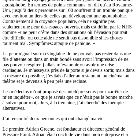
agoraphobe. En termes de points communs, on dit qu’au Royaume-
Uni, jusqu’à deux personnes sur 100 souffrent d’un trouble panique
avec environ un tiers de celles qui développent une agoraphobie.
Contrairement à la croyance populaire, cela ne signifie pas
seulement une peur des espaces ouverts, mais est défini par le NHS
comme «une peur d’être dans des situations où l’évasion pourrait
être difficile, ou cette aide ne serait pas disponible si les choses
tournent mal. Symptômes: attaque de panique. »
La peur régnait sur ma vingtaine. Je ne pouvais pas rester dans une
file d’attente ou dans un train bondé sans avoir l’impression de ne
pas pouvoir respirer, j’allais m’évanouir ou avoir une crise
cardiaque. Je m’asseyais près de la porte si je devais sortir, mais dans
la mesure du possible, j’évitais d’aller au restaurant, au cinéma, au
théâtre et je devenais à peu près une recluse.
Les médecins m’ont proposé des antidépresseurs pour «arrêter de
m’en inquiéter», ce que je savais que ce n’était pas la bonne marche
à suivre pour moi, alors, à la trentaine, j’ai cherché des thérapies
alternatives.
J’ai rencontré deux personnes qui ont changé ma vie.
Le premier, Adrian Greene, est fondateur et directeur général de
Pressure Point. Adrian était coach de vie dans mon entreprise et a