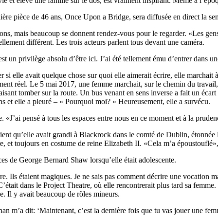
ie et élevé une famille sur le dos, est vraiment inspirant. Même à l’époq
ière pièce de 46 ans, Once Upon a Bridge, sera diffusée en direct la s
issons, mais beaucoup se donnent rendez-vous pour le regarder. «Les gens
tellement différent. Les trois acteurs parlent tous devant une caméra.
 un privilège absolu d’être ici. J’ai été tellement ému d’entrer dans une
 elle avait quelque chose sur quoi elle aimerait écrire, elle marchait 
énement réel. Le 5 mai 2017, une femme marchait, sur le chemin du travai
aisant tomber sur la route. Un bus venant en sens inverse a fait un écart 
ns et elle a pleuré – « Pourquoi moi? » Heureusement, elle a survécu.
le. «J’ai pensé à tous les espaces entre nous en ce moment et à la prude
ient qu’elle avait grandi à Blackrock dans le comté de Dublin, étonnée 
, et toujours en costume de reine Elizabeth II. «Cela m’a époustouflé», 
ièces de George Bernard Shaw lorsqu’elle était adolescente.
ire. Ils étaient magiques. Je ne sais pas comment décrire une vocation 
’était dans le Project Theatre, où elle rencontrerait plus tard sa femme. C
ce. Il y avait beaucoup de rôles mineurs.
nehan m’a dit: ‘Maintenant, c’est la dernière fois que tu vas jouer une f