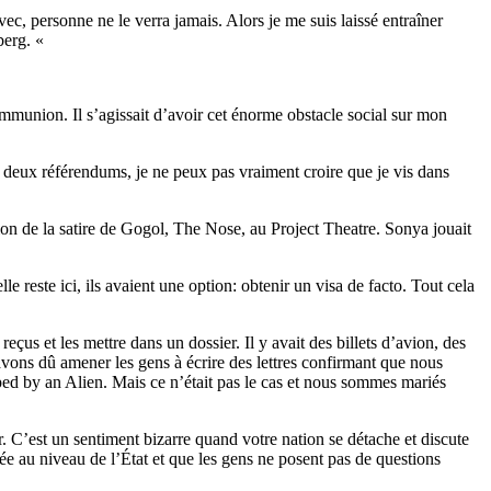
ec, personne ne le verra jamais. Alors je me suis laissé entraîner
berg. «
communion. Il s’agissait d’avoir cet énorme obstacle social sur mon
s deux référendums, je ne peux pas vraiment croire que je vis dans
ion de la satire de Gogol, The Nose, au Project Theatre. Sonya jouait
le reste ici, ils avaient une option: obtenir un visa de facto. Tout cela
 et les mettre dans un dossier. Il y avait des billets d’avion, des
vons dû amener les gens à écrire des lettres confirmant que nous
mped by an Alien. Mais ce n’était pas le cas et nous sommes mariés
 C’est un sentiment bizarre quand votre nation se détache et discute
née au niveau de l’État et que les gens ne posent pas de questions