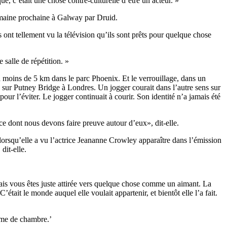
ue, c’était une chose contre-culturelle d’être un acteur. »
emaine prochaine à Galway par Druid.
 ont tellement vu la télévision qu’ils sont prêts pour quelque chose
 salle de répétition. »
à moins de 5 km dans le parc Phoenix. Et le verrouillage, dans un
l, sur Putney Bridge à Londres. Un jogger courait dans l’autre sens sur
pour l’éviter. Le jogger continuait à courir. Son identité n’a jamais été
nce dont nous devons faire preuve autour d’eux», dit-elle.
lorsqu’elle a vu l’actrice Jeananne Crowley apparaître dans l’émission
dit-elle.
mais vous êtes juste attirée vers quelque chose comme un aimant. La
’était le monde auquel elle voulait appartenir, et bientôt elle l’a fait.
emme de chambre.’