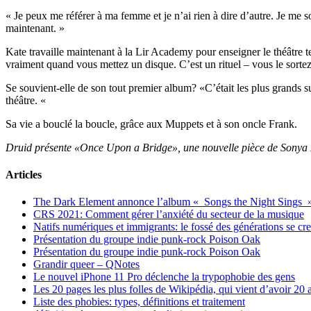
« Je peux me référer à ma femme et je n’ai rien à dire d’autre. Je me s
maintenant. »
Kate travaille maintenant à la Lir Academy pour enseigner le théâtre
vraiment quand vous mettez un disque. C’est un rituel – vous le sortez
Se souvient-elle de son tout premier album? «C’était les plus grands 
théâtre. «
Sa vie a bouclé la boucle, grâce aux Muppets et à son oncle Frank.
Druid présente «Once Upon a Bridge», une nouvelle pièce de Sonya Kel
Articles
The Dark Element annonce l’album « Songs the Night Sings 
CRS 2021: Comment gérer l’anxiété du secteur de la musique
Natifs numériques et immigrants: le fossé des générations se cr
Présentation du groupe indie punk-rock Poison Oak
Présentation du groupe indie punk-rock Poison Oak
Grandir queer – QNotes
Le nouvel iPhone 11 Pro déclenche la trypophobie des gens
Les 20 pages les plus folles de Wikipédia, qui vient d’avoir 20 
Liste des phobies: types, définitions et traitement