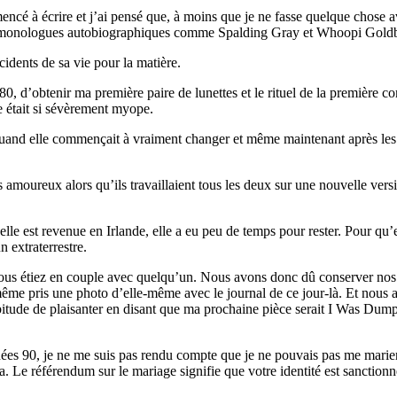
mencé à écrire et j’ai pensé que, à moins que je ne fasse quelque chose av
des monologues autobiographiques comme Spalding Gray et Whoopi Gold
ncidents de sa vie pour la matière.
80, d’obtenir ma première paire de lunettes et le rituel de la première 
e était si sévèrement myope.
II quand elle commençait à vraiment changer et même maintenant après le
amoureux alors qu’ils travaillaient tous les deux sur une nouvelle vers
lle est revenue en Irlande, elle a eu peu de temps pour rester. Pour qu’el
 extraterrestre.
étiez en couple avec quelqu’un. Nous avons donc dû conserver nos reçus
ême pris une photo d’elle-même avec le journal de ce jour-là. Et nous a
habitude de plaisanter en disant que ma prochaine pièce serait I Was Du
nées 90, je ne me suis pas rendu compte que je ne pouvais pas me marier.
 a. Le référendum sur le mariage signifie que votre identité est sanction