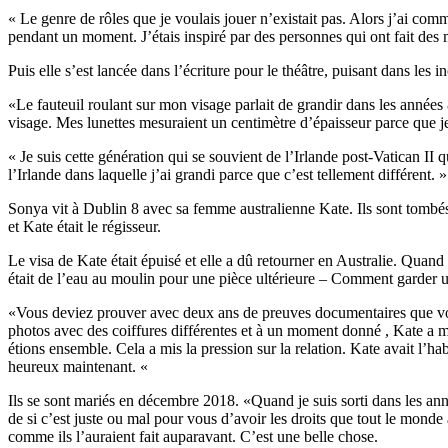
« Le genre de rôles que je voulais jouer n’existait pas. Alors j’ai com
pendant un moment. J’étais inspiré par des personnes qui ont fait 
Puis elle s’est lancée dans l’écriture pour le théâtre, puisant dans les i
«Le fauteuil roulant sur mon visage parlait de grandir dans les années 
visage. Mes lunettes mesuraient un centimètre d’épaisseur parce que j
« Je suis cette génération qui se souvient de l’Irlande post-Vatican 
l’Irlande dans laquelle j’ai grandi parce que c’est tellement différent. »
Sonya vit à Dublin 8 avec sa femme australienne Kate. Ils sont tombés 
et Kate était le régisseur.
Le visa de Kate était épuisé et elle a dû retourner en Australie. Quand e
était de l’eau au moulin pour une pièce ultérieure – Comment garder un
«Vous deviez prouver avec deux ans de preuves documentaires que vous 
photos avec des coiffures différentes et à un moment donné , Kate a m
étions ensemble. Cela a mis la pression sur la relation. Kate avait l’
heureux maintenant. «
Ils se sont mariés en décembre 2018. «Quand je suis sorti dans les an
de si c’est juste ou mal pour vous d’avoir les droits que tout le monde
comme ils l’auraient fait auparavant. C’est une belle chose.