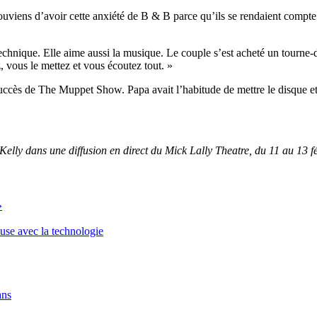
ouviens d’avoir cette anxiété de B & B parce qu’ils se rendaient compte q
 technique. Elle aime aussi la musique. Le couple s’est acheté un tou
, vous le mettez et vous écoutez tout. »
succès de The Muppet Show. Papa avait l’habitude de mettre le disque et
ly dans une diffusion en direct du Mick Lally Theatre, du 11 au 13 fév
»
euse avec la technologie
ans