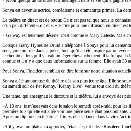
« Avoir quelqu’un de drôle et d’intelligent dans sa vie qui a gagné sa v
Sonya est devenue actrice, comédienne et dramaturge primée. La dern
Le théâtre en direct est de retour. Ce n’est pas tel que nous le conna
d’un peu différent», dit-elle. « Ecrire pour une diffusion en direct est 
« Galway est tellement déserte, c’est comme le Mary Celeste. Mais c’est
Lorsque Garry Hynes de Druid a téléphoné à Sonya pour lui demander si
sens, joue un rôle dans la pièce, bien qu’il ait été inspiré par un év
le chemin et lorsqu’il y avait un léger chevauchement, il la frappa, la f
connue et il n’y a que deux informations sur la femme. Elle avait 33 a
Pour Sonya, l’incident semblait en dire long sur notre situation actuel
Sonya a été amoureuse du théâtre dès son plus jeune âge. Elle se souv
du samedi soir de Pat Kenny. [Kenny Live], venue tout droit du théâtre
Une tante, qui enseignait le discours et le théâtre, lui a envoyé des p
«À 13 ans, je m’asseyais dans le salon le samedi après-midi pour les l
première fois qu’elle est allée voir une pièce seule était passionnante. C
Après un diplôme en théâtre à Trinity, elle se lance dans la vie d’actri
«S’il y avait un plateau à apporter, j’étais là», dit-elle. «Rosaleen Li