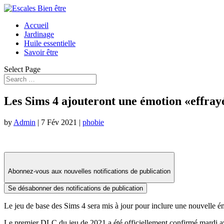
Accueil
Jardinage
Huile essentielle
Savoir être
Select Page
Les Sims 4 ajouteront une émotion «effray
by
Admin
|
7 Fév 2021
|
phobie
Abonnez-vous aux nouvelles notifications de publication
Se désabonner des notifications de publication
Le jeu de base des Sims 4 sera mis à jour pour inclure une nouvelle é
Le premier DLC du jeu de 2021 a été officiellement confirmé mardi ave