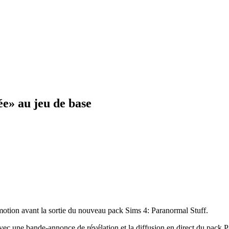
ée» au jeu de base
motion avant la sortie du nouveau pack Sims 4: Paranormal Stuff.
c une bande-annonce de révélation et la diffusion en direct du pack Pa