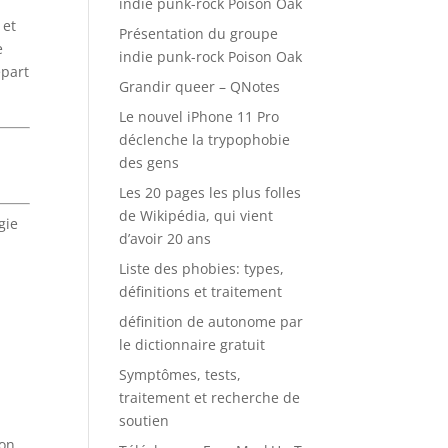
indie punk-rock Poison Oak
 et
Présentation du groupe
e
indie punk-rock Poison Oak
épart
Grandir queer – QNotes
Le nouvel iPhone 11 Pro
déclenche la trypophobie
des gens
Les 20 pages les plus folles
de Wikipédia, qui vient
gie
d’avoir 20 ans
Liste des phobies: types,
définitions et traitement
définition de autonome par
le dictionnaire gratuit
Symptômes, tests,
traitement et recherche de
soutien
ion