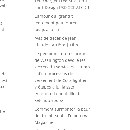
Télécharger Free MockUp T-
voir
shirt Design PSD XCF AI CDR
L’amour qui grandit
lentement peut durer
us
jusqu’à la fin
ent
Avis de décès de Jean-
Claude Carrière | Film
Le personnel du restaurant
de Washington dévoile les
secrets du service de Trump
– d’un processus de
t de
versement de Coca light en
 est
7 étapes à lui laisser
pes
entendre la bouteille de
ketchup «pop»
a
Comment surmonter la peur
the
de dormir seul – Tomorrow
Magazine