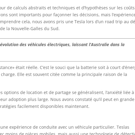
ur de calculs abstraits et techniques et d’hypothèses sur les coûts
tations sont importants pour façonner les décisions, mais l’expérienc
omprendre cela, nous avons pris une Tesla lors d’un road trip au d
 de la Nouvelle-Galles du Sud.
révolution des véhicules électriques, laissant l’Australie dans la
ance» était réelle. C’est le souci que la batterie soit à court d’éner
 charge. Elle est souvent citée comme la principale raison de la
options de location et de partage se généralisent, l’anxiété liée à
leur adoption plus large. Nous avons constaté qu’il peut en grande
ratégies facilement disponibles maintenant.
ne expérience de conduite avec un véhicule particulier. Teslas
c moins de pièces mobiles, mais aussi une technologie de détect