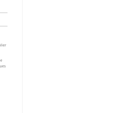
lier
de
gues