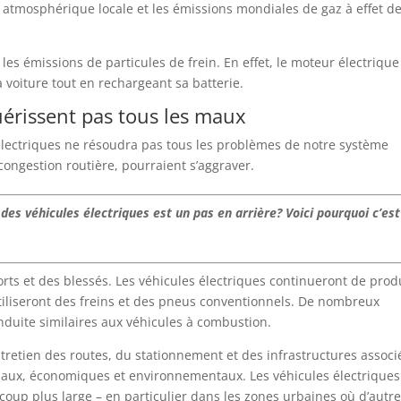
n atmosphérique locale et les émissions mondiales de gaz à effet d
es émissions de particules de frein. En effet, le moteur électrique
 voiture tout en rechargeant sa batterie.
uérissent pas tous les maux
électriques ne résoudra pas tous les problèmes de notre système
congestion routière, pourraient s’aggraver.
n des véhicules électriques est un pas en arrière? Voici pourquoi c’es
orts et des blessés. Les véhicules électriques continueront de prod
utiliseront des freins et des pneus conventionnels. De nombreux
nduite similaires aux véhicules à combustion.
entretien des routes, du stationnement et des infrastructures associ
iaux, économiques et environnementaux. Les véhicules électriques
coup plus large – en particulier dans les zones urbaines où d’autr