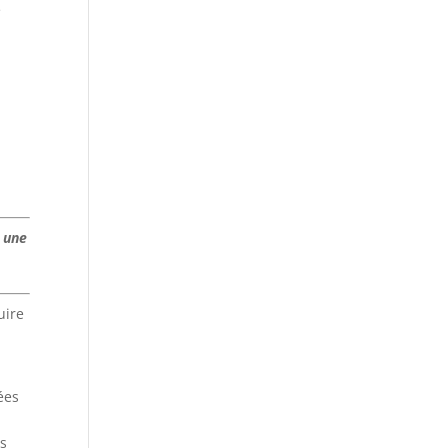
e
t une
uire
ées
es