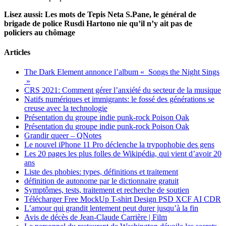
Lisez aussi: Les mots de Tepis Neta S.Pane, le général de
brigade de police Rusdi Hartono nie qu’il n’y ait pas de
policiers au chômage
Articles
The Dark Element annonce l’album « Songs the Night Sings
»
CRS 2021: Comment gérer l’anxiété du secteur de la musique
Natifs numériques et immigrants: le fossé des générations se
creuse avec la technologie
Présentation du groupe indie punk-rock Poison Oak
Présentation du groupe indie punk-rock Poison Oak
Grandir queer – QNotes
Le nouvel iPhone 11 Pro déclenche la trypophobie des gens
Les 20 pages les plus folles de Wikipédia, qui vient d’avoir 20
ans
Liste des phobies: types, définitions et traitement
définition de autonome par le dictionnaire gratuit
Symptômes, tests, traitement et recherche de soutien
Télécharger Free MockUp T-shirt Design PSD XCF AI CDR
L’amour qui grandit lentement peut durer jusqu’à la fin
Avis de décès de Jean-Claude Carrière | Film