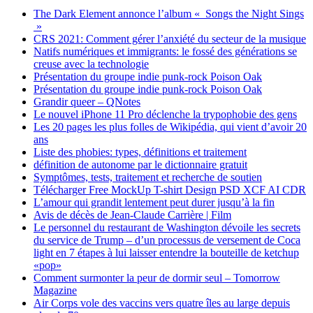
The Dark Element annonce l’album « Songs the Night Sings
»
CRS 2021: Comment gérer l’anxiété du secteur de la musique
Natifs numériques et immigrants: le fossé des générations se
creuse avec la technologie
Présentation du groupe indie punk-rock Poison Oak
Présentation du groupe indie punk-rock Poison Oak
Grandir queer – QNotes
Le nouvel iPhone 11 Pro déclenche la trypophobie des gens
Les 20 pages les plus folles de Wikipédia, qui vient d’avoir 20
ans
Liste des phobies: types, définitions et traitement
définition de autonome par le dictionnaire gratuit
Symptômes, tests, traitement et recherche de soutien
Télécharger Free MockUp T-shirt Design PSD XCF AI CDR
L’amour qui grandit lentement peut durer jusqu’à la fin
Avis de décès de Jean-Claude Carrière | Film
Le personnel du restaurant de Washington dévoile les secrets
du service de Trump – d’un processus de versement de Coca
light en 7 étapes à lui laisser entendre la bouteille de ketchup
«pop»
Comment surmonter la peur de dormir seul – Tomorrow
Magazine
Air Corps vole des vaccins vers quatre îles au large depuis