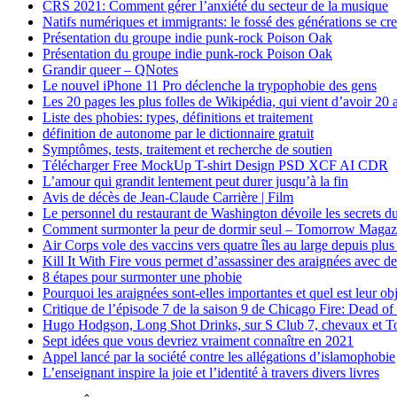
CRS 2021: Comment gérer l’anxiété du secteur de la musique
Natifs numériques et immigrants: le fossé des générations se cr
Présentation du groupe indie punk-rock Poison Oak
Présentation du groupe indie punk-rock Poison Oak
Grandir queer – QNotes
Le nouvel iPhone 11 Pro déclenche la trypophobie des gens
Les 20 pages les plus folles de Wikipédia, qui vient d’avoir 20 
Liste des phobies: types, définitions et traitement
définition de autonome par le dictionnaire gratuit
Symptômes, tests, traitement et recherche de soutien
Télécharger Free MockUp T-shirt Design PSD XCF AI CDR
L’amour qui grandit lentement peut durer jusqu’à la fin
Avis de décès de Jean-Claude Carrière | Film
Le personnel du restaurant de Washington dévoile les secrets du
Comment surmonter la peur de dormir seul – Tomorrow Magaz
Air Corps vole des vaccins vers quatre îles au large depuis plus
Kill It With Fire vous permet d’assassiner des araignées avec de
8 étapes pour surmonter une phobie
Pourquoi les araignées sont-elles importantes et quel est leur obj
Critique de l’épisode 7 de la saison 9 de Chicago Fire: Dead of
Hugo Hodgson, Long Shot Drinks, sur S Club 7, chevaux et Ton
Sept idées que vous devriez vraiment connaître en 2021
Appel lancé par la société contre les allégations d’islamophobie
L’enseignant inspire la joie et l’identité à travers divers livres