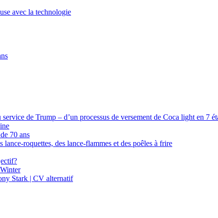
euse avec la technologie
ans
 service de Trump – d’un processus de versement de Coca light en 7 étap
ine
 de 70 ans
s lance-roquettes, des lance-flammes et des poêles à frire
ectif?
 Winter
y Stark | CV alternatif