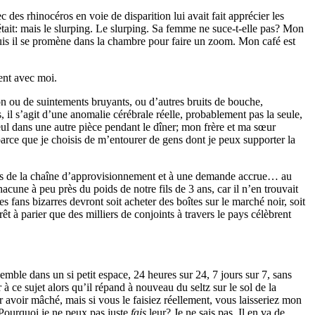
s rhinocéros en voie de disparition lui avait fait apprécier les
tait: mais le slurping. Le slurping. Sa femme ne suce-t-elle pas? Mon
 puis il se promène dans la chambre pour faire un zoom. Mon café est
rent avec moi.
ion ou de suintements bruyants, ou d’autres bruits de bouche,
l s’agit d’une anomalie cérébrale réelle, probablement pas la seule,
 seul dans une autre pièce pendant le dîner; mon frère et ma sœur
 parce que je choisis de m’entourer de gens dont je peux supporter la
intes de la chaîne d’approvisionnement et à une demande accrue… au
ne à peu près du poids de notre fils de 3 ans, car il n’en trouvait
fans bizarres devront soit acheter des boîtes sur le marché noir, soit
êt à parier que des milliers de conjoints à travers le pays célèbrent
mble dans un si petit espace, 24 heures sur 24, 7 jours sur 7, sans
 à ce sujet alors qu’il répand à nouveau du seltz sur le sol de la
 avoir mâché, mais si vous le faisiez réellement, vous laisseriez mon
? Pourquoi je ne peux pas juste
fais
leur? Je ne sais pas. Il en va de