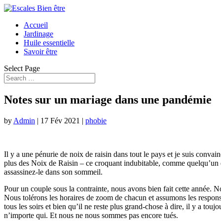
Accueil
Jardinage
Huile essentielle
Savoir être
Select Page
Notes sur un mariage dans une pandémie
by
Admin
|
17 Fév 2021
|
phobie
Il y a une pénurie de noix de raisin dans tout le pays et je suis conv
plus des Noix de Raisin – ce croquant indubitable, comme quelqu’un qui
assassinez-le dans son sommeil.
Pour un couple sous la contrainte, nous avons bien fait cette année. N
Nous tolérons les horaires de zoom de chacun et assumons les responsa
tous les soirs et bien qu’il ne reste plus grand-chose à dire, il y a t
n’importe qui. Et nous ne nous sommes pas encore tués.