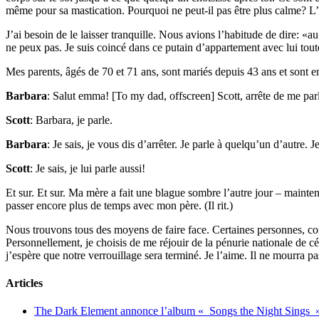
même pour sa mastication. Pourquoi ne peut-il pas être plus calme? L’au
J’ai besoin de le laisser tranquille. Nous avions l’habitude de dire: «a
ne peux pas. Je suis coincé dans ce putain d’appartement avec lui toute 
Mes parents, âgés de 70 et 71 ans, sont mariés depuis 43 ans et so
Barbara
: Salut emma! [To my dad, offscreen] Scott, arrête de me par
Scott
: Barbara, je parle.
Barbara
: Je sais, je vous dis d’arrêter. Je parle à quelqu’un d’autre.
Scott
: Je sais, je lui parle aussi!
Et sur. Et sur. Ma mère a fait une blague sombre l’autre jour – maintena
passer encore plus de temps avec mon père. (Il rit.)
Nous trouvons tous des moyens de faire face. Certaines personnes, com
Personnellement, je choisis de me réjouir de la pénurie nationale de c
j’espère que notre verrouillage sera terminé. Je l’aime. Il ne mourra 
Articles
The Dark Element annonce l’album « Songs the Night Sings 