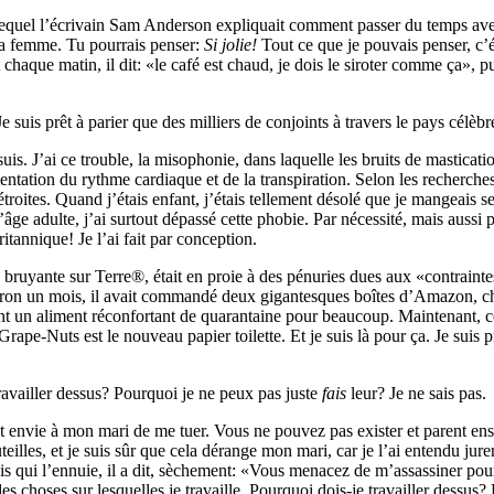
quel l’écrivain Sam Anderson expliquait comment passer du temps avec de
 sa femme. Tu pourrais penser:
Si jolie!
Tout ce que je pouvais penser, c’é
t chaque matin, il dit: «le café est chaud, je dois le siroter comme ça»,
Je suis prêt à parier que des milliers de conjoints à travers le pays célèb
uis. J’ai ce trouble, la misophonie, dans laquelle les bruits de masticat
ion du rythme cardiaque et de la transpiration. Selon les recherches, i
 étroites. Quand j’étais enfant, j’étais tellement désolé que je mangeais
âge adulte, j’ai surtout dépassé cette phobie. Par nécessité, mais aussi
itannique! Je l’ai fait par conception.
lus bruyante sur Terre®, était en proie à des pénuries dues aux «contra
on un mois, il avait commandé deux gigantesques boîtes d’Amazon, chacu
 un aliment réconfortant de quarantaine pour beaucoup. Maintenant, ces 
rape-Nuts est le nouveau papier toilette. Et je suis là pour ça. Je suis pr
travailler dessus? Pourquoi je ne peux pas juste
fais
leur? Je ne sais pas.
nt envie à mon mari de me tuer. Vous ne pouvez pas exister et parent ense
illes, et je suis sûr que cela dérange mon mari, car je l’ai entendu jurer
is qui l’ennuie, il a dit, sèchement: «Vous menacez de m’assassiner pour
es choses sur lesquelles je travaille. Pourquoi dois-je travailler dessus