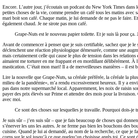
Encore. L’autre jour, j’écoutais un podcast du New York Times dans le
petites choses de la vie, comme prendre un café tous les matins avec
mari boit son café. Chaque matin, je lui demande de ne pas le faire. E
également chaud. Je ne sirote pas mon café.
Grape-Nuts est le nouveau papier toilette. Et je suis là pour ça. 
Avant de commencer à penser que je suis certifiable, sachez que je le s
déclenchent une réaction physiologique démesurée, comme une augmentat
mais certainement celle qui cause le plus de tension dans les relations
aimaient me torturer en me frappant et en mordillant délibérément. À l’
mastication. C’était mon mari! Il a de merveilleuses manières – il est br
Lire la nouvelle que Grape-Nuts, sa céréale préférée, la céréale la p
milieu de la pandémie», m’a rendu excessivement heureux. Il y a envir
pas dans notre supermarché local. Apparemment, les noix de raisin sont
payer des prix élevés sur Prime et attendre des mois pour la livraison. G
avec moi.
Ce sont des choses sur lesquelles je travaille. Pourquoi dois-je 
Je suis sûr – j’en suis sûr – que je fais beaucoup de choses qui donne
s’énerver les uns les autres. Je ne ferme pas bien les bouchons des boute
cuisine. Quand je lui ai demandé, au nom de la recherche, ce que je fa
corps sur le sol jusqu’à ce que quelqu’un choisisse après toi. Ce sont d