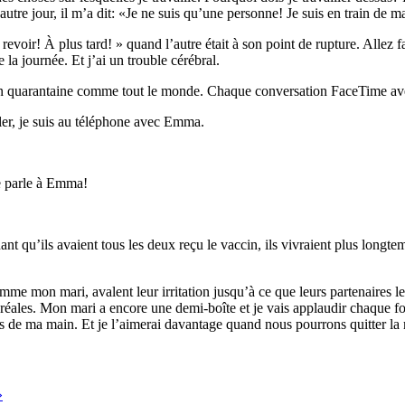
tre jour, il m’a dit: «Je ne suis qu’une personne! Je suis en train de m
u revoir! À plus tard! » quand l’autre était à son point de rupture. Alle
la journée. Et j’ai un trouble cérébral.
nt en quarantaine comme tout le monde. Chaque conversation FaceTime
ler, je suis au téléphone avec Emma.
 Je parle à Emma!
nt qu’ils avaient tous les deux reçu le vaccin, ils vivraient plus longtem
me mon mari, avalent leur irritation jusqu’à ce que leurs partenaires l
éréales. Mon mari a encore une demi-boîte et je vais applaudir chaque fo
pas de ma main. Et je l’aimerai davantage quand nous pourrons quitter la
»