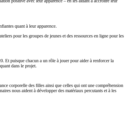
ion positive avec leur apparence – en les aidant à accroître leur
nfiantes quant à leur apparence.
ateliers pour les groupes de jeunes et des ressources en ligne pour les
0. Et puisque chacun a un rôle à jouer pour aider à renforcer la
quant dans le projet.
iance corporelle des filles ainsi que celles qui ont une compréhension
enaires nous aident à développer des matériaux percutants et à les