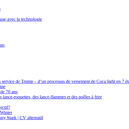
»
euse avec la technologie
ans
 service de Trump – d’un processus de versement de Coca light en 7 étap
ine
 de 70 ans
s lance-roquettes, des lance-flammes et des poêles à frire
ectif?
 Winter
y Stark | CV alternatif