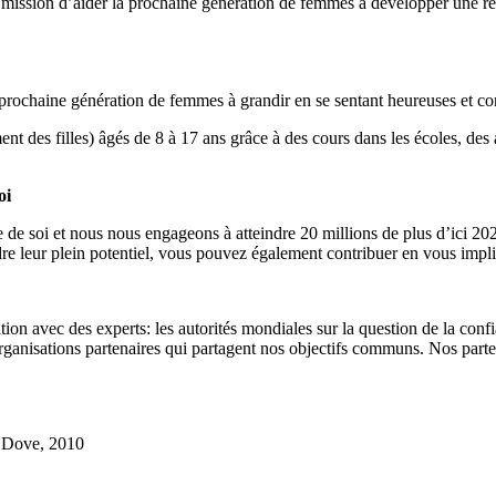
mission d’aider la prochaine génération de femmes à développer une relat
 prochaine génération de femmes à grandir en se sentant heureuses et co
nt des filles) âgés de 8 à 17 ans grâce à des cours dans les écoles, des 
oi
 de soi et nous nous engageons à atteindre 20 millions de plus d’ici 202
indre leur plein potentiel, vous pouvez également contribuer en vous impli
ion avec des experts: les autorités mondiales sur la question de la conf
 organisations partenaires qui partagent nos objectifs communs. Nos part
r Dove, 2010