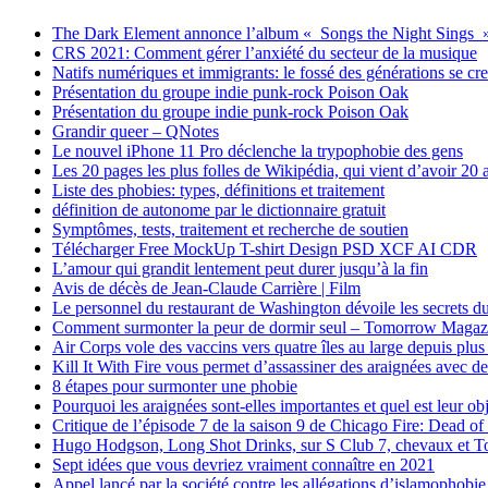
The Dark Element annonce l’album « Songs the Night Sings 
CRS 2021: Comment gérer l’anxiété du secteur de la musique
Natifs numériques et immigrants: le fossé des générations se cr
Présentation du groupe indie punk-rock Poison Oak
Présentation du groupe indie punk-rock Poison Oak
Grandir queer – QNotes
Le nouvel iPhone 11 Pro déclenche la trypophobie des gens
Les 20 pages les plus folles de Wikipédia, qui vient d’avoir 20 
Liste des phobies: types, définitions et traitement
définition de autonome par le dictionnaire gratuit
Symptômes, tests, traitement et recherche de soutien
Télécharger Free MockUp T-shirt Design PSD XCF AI CDR
L’amour qui grandit lentement peut durer jusqu’à la fin
Avis de décès de Jean-Claude Carrière | Film
Le personnel du restaurant de Washington dévoile les secrets du
Comment surmonter la peur de dormir seul – Tomorrow Magaz
Air Corps vole des vaccins vers quatre îles au large depuis plus
Kill It With Fire vous permet d’assassiner des araignées avec de
8 étapes pour surmonter une phobie
Pourquoi les araignées sont-elles importantes et quel est leur obj
Critique de l’épisode 7 de la saison 9 de Chicago Fire: Dead of
Hugo Hodgson, Long Shot Drinks, sur S Club 7, chevaux et Ton
Sept idées que vous devriez vraiment connaître en 2021
Appel lancé par la société contre les allégations d’islamophobie