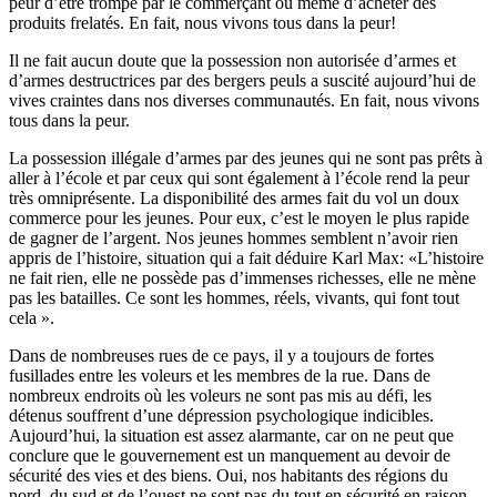
peur d’être trompé par le commerçant ou même d’acheter des
produits frelatés. En fait, nous vivons tous dans la peur!
Il ne fait aucun doute que la possession non autorisée d’armes et
d’armes destructrices par des bergers peuls a suscité aujourd’hui de
vives craintes dans nos diverses communautés. En fait, nous vivons
tous dans la peur.
La possession illégale d’armes par des jeunes qui ne sont pas prêts à
aller à l’école et par ceux qui sont également à l’école rend la peur
très omniprésente. La disponibilité des armes fait du vol un doux
commerce pour les jeunes. Pour eux, c’est le moyen le plus rapide
de gagner de l’argent. Nos jeunes hommes semblent n’avoir rien
appris de l’histoire, situation qui a fait déduire Karl Max: «L’histoire
ne fait rien, elle ne possède pas d’immenses richesses, elle ne mène
pas les batailles. Ce sont les hommes, réels, vivants, qui font tout
cela ».
Dans de nombreuses rues de ce pays, il y a toujours de fortes
fusillades entre les voleurs et les membres de la rue. Dans de
nombreux endroits où les voleurs ne sont pas mis au défi, les
détenus souffrent d’une dépression psychologique indicibles.
Aujourd’hui, la situation est assez alarmante, car on ne peut que
conclure que le gouvernement est un manquement au devoir de
sécurité des vies et des biens. Oui, nos habitants des régions du
nord, du sud et de l’ouest ne sont pas du tout en sécurité en raison