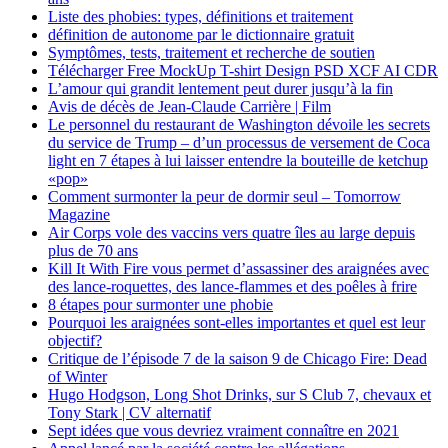
Liste des phobies: types, définitions et traitement
définition de autonome par le dictionnaire gratuit
Symptômes, tests, traitement et recherche de soutien
Télécharger Free MockUp T-shirt Design PSD XCF AI CDR
L’amour qui grandit lentement peut durer jusqu’à la fin
Avis de décès de Jean-Claude Carrière | Film
Le personnel du restaurant de Washington dévoile les secrets
du service de Trump – d’un processus de versement de Coca
light en 7 étapes à lui laisser entendre la bouteille de ketchup
«pop»
Comment surmonter la peur de dormir seul – Tomorrow
Magazine
Air Corps vole des vaccins vers quatre îles au large depuis
plus de 70 ans
Kill It With Fire vous permet d’assassiner des araignées avec
des lance-roquettes, des lance-flammes et des poêles à frire
8 étapes pour surmonter une phobie
Pourquoi les araignées sont-elles importantes et quel est leur
objectif?
Critique de l’épisode 7 de la saison 9 de Chicago Fire: Dead
of Winter
Hugo Hodgson, Long Shot Drinks, sur S Club 7, chevaux et
Tony Stark | CV alternatif
Sept idées que vous devriez vraiment connaître en 2021