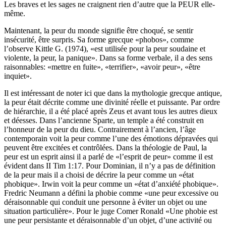
Les braves et les sages ne craignent rien d’autre que la PEUR elle-
même.
Maintenant, la peur du monde signifie être choqué, se sentir
insécurité, être surpris. Sa forme grecque «phobos», comme
l’observe Kittle G. (1974), «est utilisée pour la peur soudaine et
violente, la peur, la panique». Dans sa forme verbale, il a des sens
raisonnables: «mettre en fuite», «terrifier», «avoir peur», «être
inquiet».
Il est intéressant de noter ici que dans la mythologie grecque antique,
la peur était décrite comme une divinité réelle et puissante. Par ordre
de hiérarchie, il a été placé après Zeus et avant tous les autres dieux
et déesses. Dans l’ancienne Sparte, un temple a été construit en
l’honneur de la peur du dieu. Contrairement à l’ancien, l’âge
contemporain voit la peur comme l’une des émotions dépravées qui
peuvent être excitées et contrôlées. Dans la théologie de Paul, la
peur est un esprit ainsi il a parlé de «l’esprit de peur» comme il est
évident dans II Tim 1:17. Pour Dominian, il n’y a pas de définition
de la peur mais il a choisi de décrire la peur comme un «état
phobique». Irwin voit la peur comme un «état d’anxiété phobique».
Fredric Neumann a défini la phobie comme «une peur excessive ou
déraisonnable qui conduit une personne à éviter un objet ou une
situation particulière». Pour le juge Comer Ronald «Une phobie est
une peur persistante et déraisonnable d’un objet, d’une activité ou