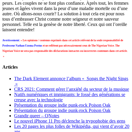
peurs. Les couples ne se font plus confiance. Après tout, les femmes
jeunes et âgées vivent dans la peur d’une maladie mortelle ou d’une
autre. Où allons-nous courir? La solution à tout cela est pour nous
tous d’embrasser Christ comme notre seigneur et notre sauveur
personnel. Telle est la genèse de notre liberté. Ceux qui ont l’oreille
laissent entendre!
Avertissement:
« Les opinions / contenus exprimés dans cet article relèvent de la seule responsabilité de
Professeur Nathan Uzoma Protus
et ne reflètent pas nécessairement ceux de The Nigerian Voice. The
Nigerian Voice ne sera pas responsable des déclarations inexactes ou incorrectes contenues dans cet article.
»
Articles
The Dark Element annonce l’album « Songs the Night Sings
»
CRS 2021: Comment gérer l’anxiété du secteur de la musique
Natifs numériques et immigrants: le fossé des générations se
creuse avec la technologie
Présentation du groupe indie punk-rock Poison Oak
Présentation du groupe indie punk-rock Poison Oak
Grandir queer – QNotes
Le nouvel iPhone 11 Pro déclenche la trypophobie des gens
Les 20 pages les plus folles de Wikipédia, qui vient d’avoir 20
ans