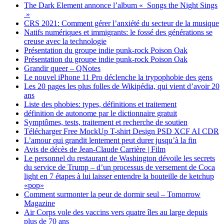
The Dark Element annonce l’album « Songs the Night Sings
»
CRS 2021: Comment gérer l’anxiété du secteur de la musique
Natifs numériques et immigrants: le fossé des générations se
creuse avec la technologie
Présentation du groupe indie punk-rock Poison Oak
Présentation du groupe indie punk-rock Poison Oak
Grandir queer – QNotes
Le nouvel iPhone 11 Pro déclenche la trypophobie des gens
Les 20 pages les plus folles de Wikipédia, qui vient d’avoir 20
ans
Liste des phobies: types, définitions et traitement
définition de autonome par le dictionnaire gratuit
Symptômes, tests, traitement et recherche de soutien
Télécharger Free MockUp T-shirt Design PSD XCF AI CDR
L’amour qui grandit lentement peut durer jusqu’à la fin
Avis de décès de Jean-Claude Carrière | Film
Le personnel du restaurant de Washington dévoile les secrets
du service de Trump – d’un processus de versement de Coca
light en 7 étapes à lui laisser entendre la bouteille de ketchup
«pop»
Comment surmonter la peur de dormir seul – Tomorrow
Magazine
Air Corps vole des vaccins vers quatre îles au large depuis
plus de 70 ans