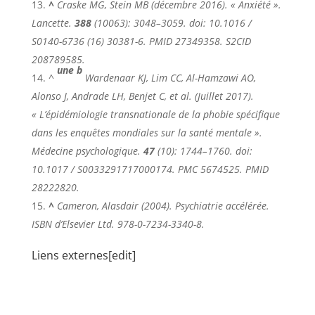
^
Craske MG, Stein MB (décembre 2016). « Anxiété ».
Lancette
.
388
(10063): 3048–3059. doi: 10.1016 /
S0140-6736 (16) 30381-6. PMID 27349358. S2CID
208789585.
une
b
^
Wardenaar KJ, Lim CC, Al-Hamzawi AO,
Alonso J, Andrade LH, Benjet C, et al. (Juillet 2017).
« L’épidémiologie transnationale de la phobie spécifique
dans les enquêtes mondiales sur la santé mentale ».
Médecine psychologique
.
47
(10): 1744–1760. doi:
10.1017 / S0033291717000174. PMC
5674525
. PMID
28222820.
^
Cameron, Alasdair (2004).
Psychiatrie accélérée
.
ISBN d’Elsevier Ltd.
978-0-7234-3340-8
.
Liens externes
[
edit
]