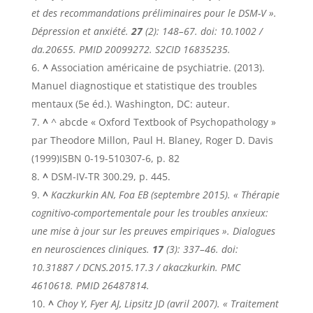
et des recommandations préliminaires pour le DSM-V ».
Dépression et anxiété
.
27
(2): 148–67. doi: 10.1002 /
da.20655. PMID 20099272. S2CID 16835235.
^
Association américaine de psychiatrie. (2013).
Manuel diagnostique et statistique des troubles
mentaux (5e éd.). Washington, DC: auteur.
^
^ abcde « Oxford Textbook of Psychopathology »
par Theodore Millon, Paul H. Blaney, Roger D. Davis
(1999)
ISBN 0-19-510307-6, p. 82
^
DSM-IV-TR 300.29, p. 445.
^
Kaczkurkin AN, Foa EB (septembre 2015). « Thérapie
cognitivo-comportementale pour les troubles anxieux:
une mise à jour sur les preuves empiriques ».
Dialogues
en neurosciences cliniques
.
17
(3): 337–46. doi:
10.31887 / DCNS.2015.17.3 / akaczkurkin. PMC
4610618
. PMID 26487814.
^
Choy Y, Fyer AJ, Lipsitz JD (avril 2007). « Traitement