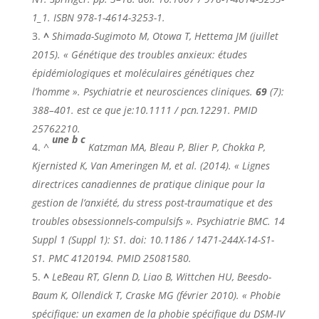
1_1. ISBN
978-1-4614-3253-1
.
^
Shimada-Sugimoto M, Otowa T, Hettema JM (juillet
2015). « Génétique des troubles anxieux: études
épidémiologiques et moléculaires génétiques chez
l’homme ».
Psychiatrie et neurosciences cliniques
.
69
(7):
388–401. est ce que je:
10.1111 / pcn.12291
. PMID
25762210.
une
b
c
^
Katzman MA, Bleau P, Blier P, Chokka P,
Kjernisted K, Van Ameringen M, et al. (2014). « Lignes
directrices canadiennes de pratique clinique pour la
gestion de l’anxiété, du stress post-traumatique et des
troubles obsessionnels-compulsifs ».
Psychiatrie BMC
. 14
Suppl 1 (Suppl 1): S1. doi: 10.1186 / 1471-244X-14-S1-
S1. PMC
4120194
. PMID 25081580.
^
LeBeau RT, Glenn D, Liao B, Wittchen HU, Beesdo-
Baum K, Ollendick T, Craske MG (février 2010). « Phobie
spécifique: un examen de la phobie spécifique du DSM-IV