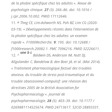
de la phobie spécifique chez les adultes ».
Revue de
psychologie clinique
.
27
(3): 266–86. doi: 10.1016 /
j.cpr.2006.10.002. PMID 17112646.
^
Thng CE, Lim-Ashworth NS, Poh BZ, Lim CG (2020-
03-19). « Développements récents dans l’intervention de
la phobie spécifique chez les adultes: un examen
rapide ».
F1000Recherche
.
9
: 195. doi: 10.12688 /
f1000research.20082.1. PMC
7096216
. PMID 32226611.
une
b
c
^
Baldwin DS, Anderson IM, Nutt DJ,
Allgulander C, Bandelow B, den Boer JA, et al. (Mai 2014).
« Traitement pharmacologique factuel des troubles
anxieux, du trouble de stress post-traumatique et du
trouble obsessionnel-compulsif: une révision des
directives 2005 de la British Association for
Psychopharmacology ».
Journal de
psychopharmacologie
.
28
(5): 403–39. doi: 10.1177 /
0269881114525674. PMID 24713617. S2CID 28893331.