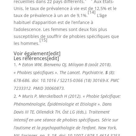
recueillies dans 22 pays différents.
Aux États-
Unis, le taux de prévalence à vie est de 12,5% et le
[14]
taux de prévalence à un an de 9,1%.
L’âge
habituel d’apparition est de l’enfance à
l’adolescence. Les femmes sont deux fois plus
susceptibles de souffrir de phobies spécifiques que
[15]
les hommes.
Voir également
[
edit
]
Les références
[
edit
]
^
Eaton WW, Bienvenu OJ, Miloyan B (août 2018).
« Phobies spécifiques ».
The Lancet. Psychiatrie
.
5
(8):
678-686. doi: 10.1016 / S2215-0366 (18) 30169-X. PMC
7233312
. PMID 30060873.
^
Muris P, Merckelbach H (2012). « Phobie Spécifique:
Phénoménologie, Épidémiologie et Etiologie ». Dans
Davis III TE, Ollendick TH, Öst LG (éds.).
Traitement
intensif en une séance de phobies spécifiques
. Série sur
l’autisme et la psychopathologie de l’enfant. New York,
NY: Springer. pp. 3–18. doi: 10.1007 / 978-1-4614-3253-