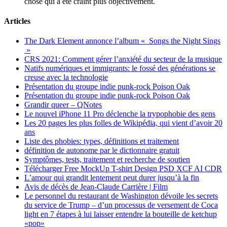
chose qui a été craint plus objectivement.
Articles
The Dark Element annonce l’album « Songs the Night Sings
»
CRS 2021: Comment gérer l’anxiété du secteur de la musique
Natifs numériques et immigrants: le fossé des générations se
creuse avec la technologie
Présentation du groupe indie punk-rock Poison Oak
Présentation du groupe indie punk-rock Poison Oak
Grandir queer – QNotes
Le nouvel iPhone 11 Pro déclenche la trypophobie des gens
Les 20 pages les plus folles de Wikipédia, qui vient d’avoir 20
ans
Liste des phobies: types, définitions et traitement
définition de autonome par le dictionnaire gratuit
Symptômes, tests, traitement et recherche de soutien
Télécharger Free MockUp T-shirt Design PSD XCF AI CDR
L’amour qui grandit lentement peut durer jusqu’à la fin
Avis de décès de Jean-Claude Carrière | Film
Le personnel du restaurant de Washington dévoile les secrets
du service de Trump – d’un processus de versement de Coca
light en 7 étapes à lui laisser entendre la bouteille de ketchup
«pop»