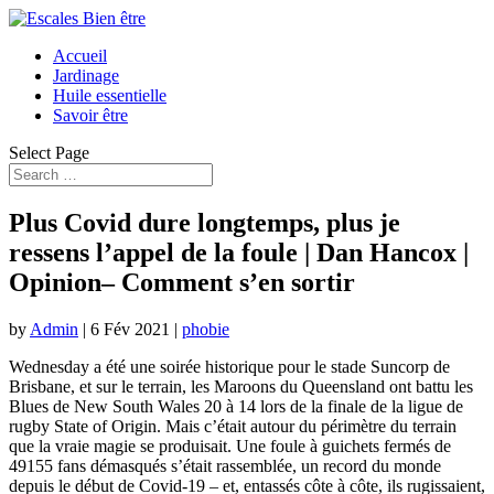
Accueil
Jardinage
Huile essentielle
Savoir être
Select Page
Plus Covid dure longtemps, plus je
ressens l’appel de la foule | Dan Hancox |
Opinion– Comment s’en sortir
by
Admin
|
6 Fév 2021
|
phobie
W
ednesday a été une soirée historique pour le stade Suncorp de
Brisbane, et sur le terrain, les Maroons du Queensland ont battu les
Blues de New South Wales 20 à 14 lors de la finale de la ligue de
rugby State of Origin. Mais c’était autour du périmètre du terrain
que la vraie magie se produisait. Une foule à guichets fermés de
49155 fans démasqués s’était rassemblée, un record du monde
depuis le début de Covid-19 – et, entassés côte à côte, ils rugissaient,