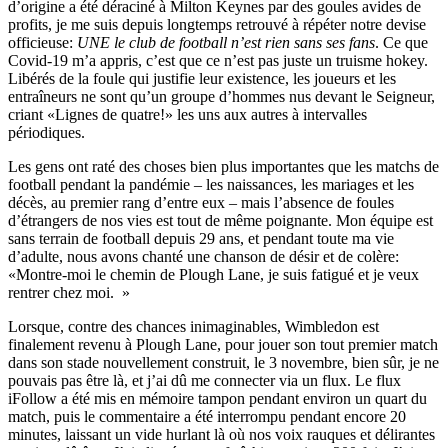
d’origine a été déraciné à Milton Keynes par des goules avides de
profits, je me suis depuis longtemps retrouvé à répéter notre devise
officieuse:
UNE
le club de football n’est rien sans ses fans
. Ce que
Covid-19 m’a appris, c’est que ce n’est pas juste un truisme hokey.
Libérés de la foule qui justifie leur existence, les joueurs et les
entraîneurs ne sont qu’un groupe d’hommes nus devant le Seigneur,
criant «Lignes de quatre!» les uns aux autres à intervalles
périodiques.
Les gens ont raté des choses bien plus importantes que les matchs de
football pendant la pandémie – les naissances, les mariages et les
décès, au premier rang d’entre eux – mais l’absence de foules
d’étrangers de nos vies est tout de même poignante. Mon équipe est
sans terrain de football depuis 29 ans, et pendant toute ma vie
d’adulte, nous avons chanté une chanson de désir et de colère:
«Montre-moi le chemin de Plough Lane, je suis fatigué et je veux
rentrer chez moi. »
Lorsque, contre des chances inimaginables, Wimbledon est
finalement revenu à Plough Lane, pour jouer son tout premier match
dans son stade nouvellement construit, le 3 novembre, bien sûr, je ne
pouvais pas être là, et j’ai dû me connecter via un flux. Le flux
iFollow a été mis en mémoire tampon pendant environ un quart du
match, puis le commentaire a été interrompu pendant encore 20
minutes, laissant un vide hurlant là où nos voix rauques et délirantes