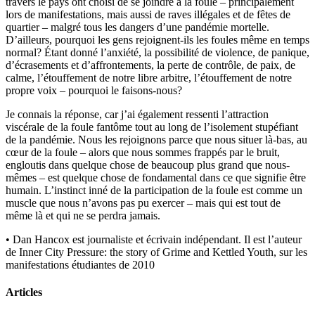
travers le pays ont choisi de se joindre à la foule – principalement
lors de manifestations, mais aussi de raves illégales et de fêtes de
quartier – malgré tous les dangers d’une pandémie mortelle.
D’ailleurs, pourquoi les gens rejoignent-ils les foules même en temps
normal? Étant donné l’anxiété, la possibilité de violence, de panique,
d’écrasements et d’affrontements, la perte de contrôle, de paix, de
calme, l’étouffement de notre libre arbitre, l’étouffement de notre
propre voix – pourquoi le faisons-nous?
Je connais la réponse, car j’ai également ressenti l’attraction
viscérale de la foule fantôme tout au long de l’isolement stupéfiant
de la pandémie. Nous les rejoignons parce que nous situer là-bas, au
cœur de la foule – alors que nous sommes frappés par le bruit,
engloutis dans quelque chose de beaucoup plus grand que nous-
mêmes – est quelque chose de fondamental dans ce que signifie être
humain. L’instinct inné de la participation de la foule est comme un
muscle que nous n’avons pas pu exercer – mais qui est tout de
même là et qui ne se perdra jamais.
•
Dan Hancox est journaliste et écrivain indépendant. Il est l’auteur
de Inner City Pressure: the story of Grime and Kettled Youth, sur les
manifestations étudiantes de 2010
Articles