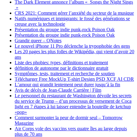
The Dark Element annonce l’album « Songs the Night Sings
»
CRS 2021: Comment gérer l’anxiété du secteur de la musique
Natifs numériques et immigrants: le fossé des générations se
creuse avec la technologie
Présentation du groupe indie punk-rock Poison Oak
Présentation du groupe indie punk-rock Poison Oak
Grandir queer – QNotes
Le nouvel iPhone 11 Pro déclenche la trypophobie des gens
Les 20 pages les plus folles de Wikipédia, qui vient d’avoir 20
ans
Liste des phobies: types, définitions et traitement
définition de autonome par le dictionnaire gratuit
Symptômes, tests, traitement et recherche de soutien
Télécharger Free MockUp T-shirt Design PSD XCF AI CDR
L’amour qui grandit lentement peut durer jusqu’à la fin
Avis de décès de Jean-Claude Carrière | Film
Le personnel du restaurant de Washington dévoile les secrets
du service de Trump – d’un processus de versement de Coca
light en 7 étapes à lui laisser entendre la bouteille de ketchup
«pop»
Comment surmonter la peur de dormir seul – Tomorrow
Magazine
Air Corps vole des vaccins vers quatre îles au large depuis
plus de 70 ans