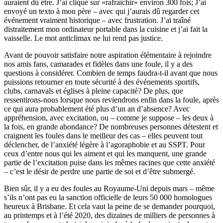
auraient dû être. J’ai cliqué sur «rafraîchir» environ 300 fois; J’ai
envoyé un texto à mon père – avec qui j’aurais dû regarder cet
événement vraiment historique – avec frustration. J’ai traîné
distraitement mon ordinateur portable dans la cuisine et j’ai fait la
vaisselle. Le mot anticlimax ne lui rend pas justice.
Avant de pouvoir satisfaire notre aspiration élémentaire à rejoindre
nos amis fans, camarades et fidèles dans une foule, il y a des
questions à considérer. Combien de temps faudra-t-il avant que nous
puissions retourner en toute sécurité à des événements sportifs,
clubs, carnavals et églises à pleine capacité? De plus, que
ressentirons-nous lorsque nous reviendrons enfin dans la foule, après
ce qui aura probablement été plus d’un an d’absence? Avec
appréhension, avec excitation, ou – comme je suppose – les deux à
la fois, en grande abondance? De nombreuses personnes détestent et
craignent les foules dans le meilleur des cas – elles peuvent tout
déclencher, de l’anxiété légère à l’agoraphobie et au SSPT. Pour
ceux d’entre nous qui les aiment et qui les manquent, une grande
partie de l’excitation puise dans les mêmes racines que cette anxiété
– c’est le désir de perdre une partie de soi et d’être submergé.
Bien sûr, il y a eu des foules au Royaume-Uni depuis mars – même
s’ils n’ont pas eu la sanction officielle de leurs 50 000 homologues
heureux à Brisbane. Et cela vaut la peine de se demander pourquoi,
au printemps et à l’été 2020, des dizaines de milliers de personnes à