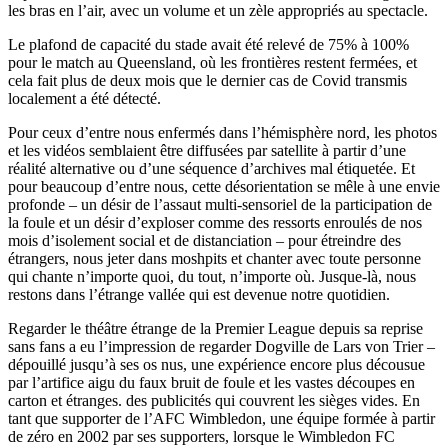
les bras en l’air, avec un volume et un zèle appropriés au spectacle.
Le plafond de capacité du stade avait été relevé de 75% à 100%
pour le match au Queensland, où les frontières restent fermées, et
cela fait plus de deux mois que le dernier cas de Covid transmis
localement a été détecté.
Pour ceux d’entre nous enfermés dans l’hémisphère nord, les photos
et les vidéos semblaient être diffusées par satellite à partir d’une
réalité alternative ou d’une séquence d’archives mal étiquetée. Et
pour beaucoup d’entre nous, cette désorientation se mêle à une envie
profonde – un désir de l’assaut multi-sensoriel de la participation de
la foule et un désir d’exploser comme des ressorts enroulés de nos
mois d’isolement social et de distanciation – pour étreindre des
étrangers, nous jeter dans moshpits et chanter avec toute personne
qui chante n’importe quoi, du tout, n’importe où. Jusque-là, nous
restons dans l’étrange vallée qui est devenue notre quotidien.
Regarder le théâtre étrange de la Premier League depuis sa reprise
sans fans a eu l’impression de regarder Dogville de Lars von Trier –
dépouillé jusqu’à ses os nus, une expérience encore plus décousue
par l’artifice aigu du faux bruit de foule et les vastes découpes en
carton et étranges. des publicités qui couvrent les sièges vides. En
tant que supporter de l’AFC Wimbledon, une équipe formée à partir
de zéro en 2002 par ses supporters, lorsque le Wimbledon FC