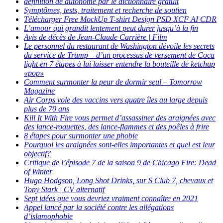
définition de autonome par le dictionnaire gratuit
Symptômes, tests, traitement et recherche de soutien
Télécharger Free MockUp T-shirt Design PSD XCF AI CDR
L’amour qui grandit lentement peut durer jusqu’à la fin
Avis de décès de Jean-Claude Carrière | Film
Le personnel du restaurant de Washington dévoile les secrets
du service de Trump – d’un processus de versement de Coca
light en 7 étapes à lui laisser entendre la bouteille de ketchup
«pop»
Comment surmonter la peur de dormir seul – Tomorrow
Magazine
Air Corps vole des vaccins vers quatre îles au large depuis
plus de 70 ans
Kill It With Fire vous permet d’assassiner des araignées avec
des lance-roquettes, des lance-flammes et des poêles à frire
8 étapes pour surmonter une phobie
Pourquoi les araignées sont-elles importantes et quel est leur
objectif?
Critique de l’épisode 7 de la saison 9 de Chicago Fire: Dead
of Winter
Hugo Hodgson, Long Shot Drinks, sur S Club 7, chevaux et
Tony Stark | CV alternatif
Sept idées que vous devriez vraiment connaître en 2021
Appel lancé par la société contre les allégations
d’islamophobie