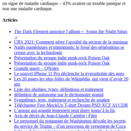
un signe de maladie cardiaque – 43% avaient un trouble panique et
non une maladie cardiaque.
Articles
The Dark Element annonce l’album « Songs the Night Sings
»
CRS 2021: Comment gérer l’anxiété du secteur de la musique
Natifs numériques et immigrants: le fossé des générations se
creuse avec la technologie
Présentation du groupe indie punk-rock Poison Oak
Présentation du groupe indie punk-rock Poison Oak
Grandir queer – QNotes
Le nouvel iPhone 11 Pro déclenche la trypophobie des gens
Les 20 pages les plus folles de Wikipédia, qui vient d’avoir 20
ans
Liste des phobies: types, définitions et traitement
définition de autonome par le dictionnaire gratuit
Symptômes, tests, traitement et recherche de soutien
Télécharger Free MockUp T-shirt Design PSD XCF AI CDR
L’amour qui grandit lentement peut durer jusqu’à la fin
Avis de décès de Jean-Claude Carrière | Film
Le personnel du restaurant de Washington dévoile les secrets
du service de Trump – d’un processus de versement de Coca