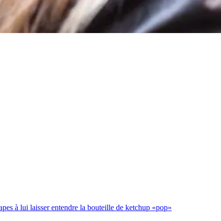
es à lui laisser entendre la bouteille de ketchup «pop»