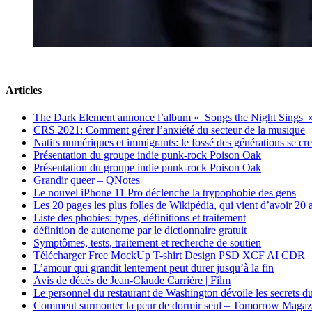
Articles
The Dark Element annonce l’album « Songs the Night Sings 
CRS 2021: Comment gérer l’anxiété du secteur de la musique
Natifs numériques et immigrants: le fossé des générations se cr
Présentation du groupe indie punk-rock Poison Oak
Présentation du groupe indie punk-rock Poison Oak
Grandir queer – QNotes
Le nouvel iPhone 11 Pro déclenche la trypophobie des gens
Les 20 pages les plus folles de Wikipédia, qui vient d’avoir 20 
Liste des phobies: types, définitions et traitement
définition de autonome par le dictionnaire gratuit
Symptômes, tests, traitement et recherche de soutien
Télécharger Free MockUp T-shirt Design PSD XCF AI CDR
L’amour qui grandit lentement peut durer jusqu’à la fin
Avis de décès de Jean-Claude Carrière | Film
Le personnel du restaurant de Washington dévoile les secrets du
Comment surmonter la peur de dormir seul – Tomorrow Magaz