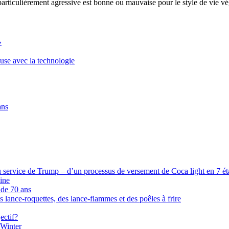
 particulièrement agressive est bonne ou mauvaise pour le style de vie vé
»
euse avec la technologie
ans
 service de Trump – d’un processus de versement de Coca light en 7 étap
ine
 de 70 ans
s lance-roquettes, des lance-flammes et des poêles à frire
ectif?
 Winter