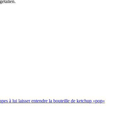
gétalien.
es à lui laisser entendre la bouteille de ketchup «pop»