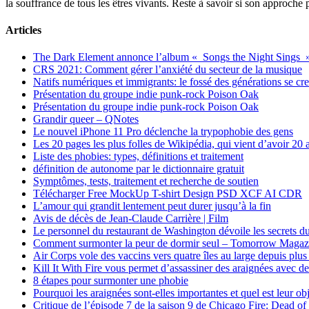
la souffrance de tous les êtres vivants. Reste à savoir si son approche
Articles
The Dark Element annonce l’album « Songs the Night Sings 
CRS 2021: Comment gérer l’anxiété du secteur de la musique
Natifs numériques et immigrants: le fossé des générations se cr
Présentation du groupe indie punk-rock Poison Oak
Présentation du groupe indie punk-rock Poison Oak
Grandir queer – QNotes
Le nouvel iPhone 11 Pro déclenche la trypophobie des gens
Les 20 pages les plus folles de Wikipédia, qui vient d’avoir 20 
Liste des phobies: types, définitions et traitement
définition de autonome par le dictionnaire gratuit
Symptômes, tests, traitement et recherche de soutien
Télécharger Free MockUp T-shirt Design PSD XCF AI CDR
L’amour qui grandit lentement peut durer jusqu’à la fin
Avis de décès de Jean-Claude Carrière | Film
Le personnel du restaurant de Washington dévoile les secrets du
Comment surmonter la peur de dormir seul – Tomorrow Magaz
Air Corps vole des vaccins vers quatre îles au large depuis plus
Kill It With Fire vous permet d’assassiner des araignées avec de
8 étapes pour surmonter une phobie
Pourquoi les araignées sont-elles importantes et quel est leur obj
Critique de l’épisode 7 de la saison 9 de Chicago Fire: Dead of