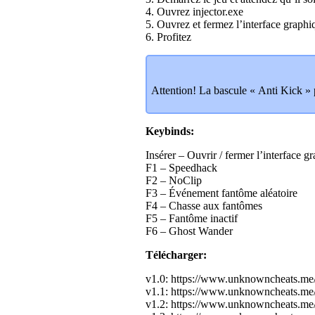
4. Ouvrez injector.exe
5. Ouvrez et fermez l’interface graphiq
6. Profitez
Attention! La bascule « Anti Kick »
Keybinds:
Insérer – Ouvrir / fermer l’interface 
F1 – Speedhack
F2 – NoClip
F3 – Événement fantôme aléatoire
F4 – Chasse aux fantômes
F5 – Fantôme inactif
F6 – Ghost Wander
Télécharger:
v1.0: https://www.unknowncheats.m
v1.1: https://www.unknowncheats.m
v1.2: https://www.unknowncheats.m