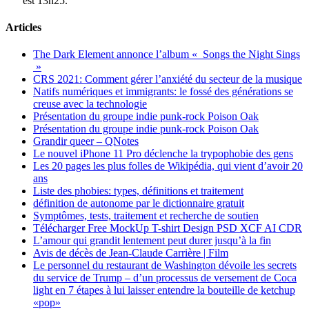
est
13h25
.
Articles
The Dark Element annonce l’album « Songs the Night Sings
»
CRS 2021: Comment gérer l’anxiété du secteur de la musique
Natifs numériques et immigrants: le fossé des générations se
creuse avec la technologie
Présentation du groupe indie punk-rock Poison Oak
Présentation du groupe indie punk-rock Poison Oak
Grandir queer – QNotes
Le nouvel iPhone 11 Pro déclenche la trypophobie des gens
Les 20 pages les plus folles de Wikipédia, qui vient d’avoir 20
ans
Liste des phobies: types, définitions et traitement
définition de autonome par le dictionnaire gratuit
Symptômes, tests, traitement et recherche de soutien
Télécharger Free MockUp T-shirt Design PSD XCF AI CDR
L’amour qui grandit lentement peut durer jusqu’à la fin
Avis de décès de Jean-Claude Carrière | Film
Le personnel du restaurant de Washington dévoile les secrets
du service de Trump – d’un processus de versement de Coca
light en 7 étapes à lui laisser entendre la bouteille de ketchup
«pop»