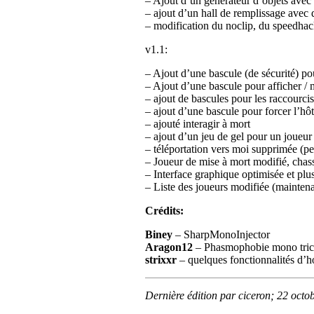
– Ajout d’un générateur d’objets avec 
– ajout d’un hall de remplissage avec 
– modification du noclip, du speedhack
v1.1:
– Ajout d’une bascule (de sécurité) pou
– Ajout d’une bascule pour afficher / 
– ajout de bascules pour les raccourcis
– ajout d’une bascule pour forcer l’hôte
– ajouté interagir à mort
– ajout d’un jeu de gel pour un joueur 
– téléportation vers moi supprimée (peu
– Joueur de mise à mort modifié, chas
– Interface graphique optimisée et pl
– Liste des joueurs modifiée (maintenan
Crédits:
Biney
– SharpMonoInjector
Aragon12
– Phasmophobie mono tri
strixxr
– quelques fonctionnalités d’h
Dernière édition par ciceron; 22 oct