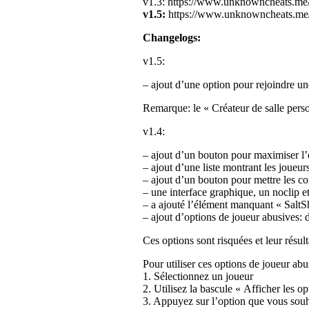
v1.3: https://www.unknowncheats.m
v1.5:
https://www.unknowncheats.m
Changelogs:
v1.5:
– ajout d’une option pour rejoindre un
Remarque: le « Créateur de salle perso
v1.4:
– ajout d’un bouton pour maximiser l
– ajout d’une liste montrant les joueur
– ajout d’un bouton pour mettre les con
– une interface graphique, un noclip e
– a ajouté l’élément manquant « SaltS
– ajout d’options de joueur abusives: d
Ces options sont risquées et leur résult
Pour utiliser ces options de joueur ab
1. Sélectionnez un joueur
2. Utilisez la bascule « Afficher les o
3. Appuyez sur l’option que vous souha