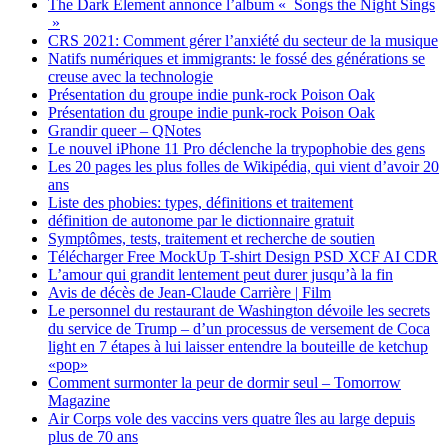
The Dark Element annonce l’album « Songs the Night Sings
»
CRS 2021: Comment gérer l’anxiété du secteur de la musique
Natifs numériques et immigrants: le fossé des générations se
creuse avec la technologie
Présentation du groupe indie punk-rock Poison Oak
Présentation du groupe indie punk-rock Poison Oak
Grandir queer – QNotes
Le nouvel iPhone 11 Pro déclenche la trypophobie des gens
Les 20 pages les plus folles de Wikipédia, qui vient d’avoir 20
ans
Liste des phobies: types, définitions et traitement
définition de autonome par le dictionnaire gratuit
Symptômes, tests, traitement et recherche de soutien
Télécharger Free MockUp T-shirt Design PSD XCF AI CDR
L’amour qui grandit lentement peut durer jusqu’à la fin
Avis de décès de Jean-Claude Carrière | Film
Le personnel du restaurant de Washington dévoile les secrets
du service de Trump – d’un processus de versement de Coca
light en 7 étapes à lui laisser entendre la bouteille de ketchup
«pop»
Comment surmonter la peur de dormir seul – Tomorrow
Magazine
Air Corps vole des vaccins vers quatre îles au large depuis
plus de 70 ans