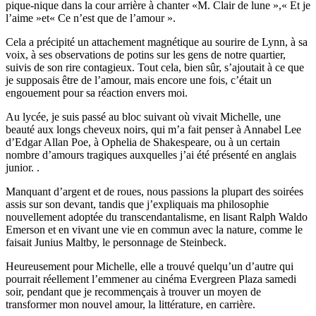
pique-nique dans la cour arrière à chanter «M. Clair de lune »,« Et je
l’aime »et« Ce n’est que de l’amour ».
Cela a précipité un attachement magnétique au sourire de Lynn, à sa
voix, à ses observations de potins sur les gens de notre quartier,
suivis de son rire contagieux. Tout cela, bien sûr, s’ajoutait à ce que
je supposais être de l’amour, mais encore une fois, c’était un
engouement pour sa réaction envers moi.
Au lycée, je suis passé au bloc suivant où vivait Michelle, une
beauté aux longs cheveux noirs, qui m’a fait penser à Annabel Lee
d’Edgar Allan Poe, à Ophelia de Shakespeare, ou à un certain
nombre d’amours tragiques auxquelles j’ai été présenté en anglais
junior. .
Manquant d’argent et de roues, nous passions la plupart des soirées
assis sur son devant, tandis que j’expliquais ma philosophie
nouvellement adoptée du transcendantalisme, en lisant Ralph Waldo
Emerson et en vivant une vie en commun avec la nature, comme le
faisait Junius Maltby, le personnage de Steinbeck.
Heureusement pour Michelle, elle a trouvé quelqu’un d’autre qui
pourrait réellement l’emmener au cinéma Evergreen Plaza samedi
soir, pendant que je recommençais à trouver un moyen de
transformer mon nouvel amour, la littérature, en carrière.