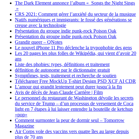
The Dark Element annonce l’album « Songs the Night Sings
»
CRS 2021: Comment gérer l’anxiété du secteur de la musique
Natifs numériques et immigrants: le fossé des générations se
creuse avec la technologie
Présentation du groupe indie punk-rock Poison Oak
Présentation du groupe indie punk-rock Poison Oak
Grandir queer – QNotes
Le nouvel iPhone 11 Pro déclenche la trypophobie des gens
Les 20 pages les plus folles de Wikipédia, qui vient d’avoir 20
ans
Liste des phobies: types, définitions et traitement
définition de autonome par le dictionnaire gratuit
Symptômes, tests, traitement et recherche de soutien
Télécharger Free MockUp T-shirt Design PSD XCF AI CDR
L’amour qui grandit lentement peut durer jusqu’à la fin
Avis de décès de Jean-Claude Carrière | Film
Le personnel du restaurant de Washington dévoile les secrets
du service de Trump – d’un processus de versement de Coca
light en 7 étapes à lui laisser entendre la bouteille de ketchup
«pop»
Comment surmonter la peur de dormir seul – Tomorrow
Magazine
Air Corps vole des vaccins vers quatre îles au large depuis
plus de 70 ans