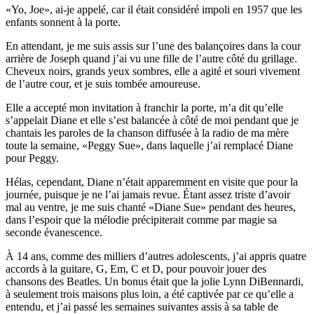
«Yo, Joe», ai-je appelé, car il était considéré impoli en 1957 que les
enfants sonnent à la porte.
En attendant, je me suis assis sur l’une des balançoires dans la cour
arrière de Joseph quand j’ai vu une fille de l’autre côté du grillage.
Cheveux noirs, grands yeux sombres, elle a agité et souri vivement
de l’autre cour, et je suis tombée amoureuse.
Elle a accepté mon invitation à franchir la porte, m’a dit qu’elle
s’appelait Diane et elle s’est balancée à côté de moi pendant que je
chantais les paroles de la chanson diffusée à la radio de ma mère
toute la semaine, «Peggy Sue», dans laquelle j’ai remplacé Diane
pour Peggy.
Hélas, cependant, Diane n’était apparemment en visite que pour la
journée, puisque je ne l’ai jamais revue. Étant assez triste d’avoir
mal au ventre, je me suis chanté «Diane Sue» pendant des heures,
dans l’espoir que la mélodie précipiterait comme par magie sa
seconde évanescence.
À 14 ans, comme des milliers d’autres adolescents, j’ai appris quatre
accords à la guitare, G, Em, C et D, pour pouvoir jouer des
chansons des Beatles. Un bonus était que la jolie Lynn DiBennardi,
à seulement trois maisons plus loin, a été captivée par ce qu’elle a
entendu, et j’ai passé les semaines suivantes assis à sa table de