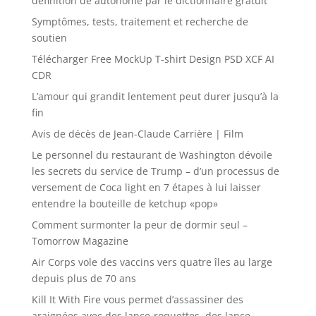
définition de autonome par le dictionnaire gratuit
Symptômes, tests, traitement et recherche de
soutien
Télécharger Free MockUp T-shirt Design PSD XCF AI
CDR
L’amour qui grandit lentement peut durer jusqu’à la
fin
Avis de décès de Jean-Claude Carrière | Film
Le personnel du restaurant de Washington dévoile
les secrets du service de Trump – d’un processus de
versement de Coca light en 7 étapes à lui laisser
entendre la bouteille de ketchup «pop»
Comment surmonter la peur de dormir seul –
Tomorrow Magazine
Air Corps vole des vaccins vers quatre îles au large
depuis plus de 70 ans
Kill It With Fire vous permet d’assassiner des
araignées avec des lance-roquettes, des lance-