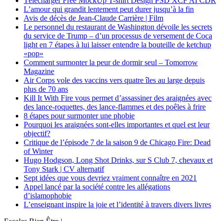
Télécharger Free MockUp T-shirt Design PSD XCF AI CDR
L’amour qui grandit lentement peut durer jusqu’à la fin
Avis de décès de Jean-Claude Carrière | Film
Le personnel du restaurant de Washington dévoile les secrets
du service de Trump – d’un processus de versement de Coca
light en 7 étapes à lui laisser entendre la bouteille de ketchup
«pop»
Comment surmonter la peur de dormir seul – Tomorrow
Magazine
Air Corps vole des vaccins vers quatre îles au large depuis
plus de 70 ans
Kill It With Fire vous permet d’assassiner des araignées avec
des lance-roquettes, des lance-flammes et des poêles à frire
8 étapes pour surmonter une phobie
Pourquoi les araignées sont-elles importantes et quel est leur
objectif?
Critique de l’épisode 7 de la saison 9 de Chicago Fire: Dead
of Winter
Hugo Hodgson, Long Shot Drinks, sur S Club 7, chevaux et
Tony Stark | CV alternatif
Sept idées que vous devriez vraiment connaître en 2021
Appel lancé par la société contre les allégations
d’islamophobie
L’enseignant inspire la joie et l’identité à travers divers livres