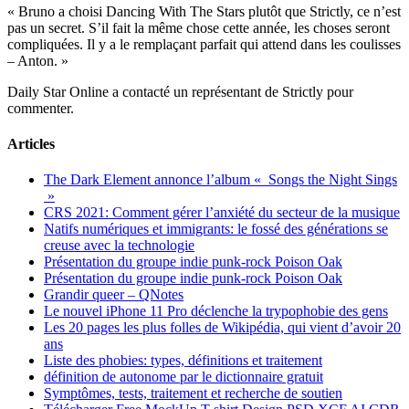
« Bruno a choisi Dancing With The Stars plutôt que Strictly, ce n’est
pas un secret. S’il fait la même chose cette année, les choses seront
compliquées. Il y a le remplaçant parfait qui attend dans les coulisses
– Anton. »
Daily Star Online a contacté un représentant de Strictly pour
commenter.
Articles
The Dark Element annonce l’album « Songs the Night Sings
»
CRS 2021: Comment gérer l’anxiété du secteur de la musique
Natifs numériques et immigrants: le fossé des générations se
creuse avec la technologie
Présentation du groupe indie punk-rock Poison Oak
Présentation du groupe indie punk-rock Poison Oak
Grandir queer – QNotes
Le nouvel iPhone 11 Pro déclenche la trypophobie des gens
Les 20 pages les plus folles de Wikipédia, qui vient d’avoir 20
ans
Liste des phobies: types, définitions et traitement
définition de autonome par le dictionnaire gratuit
Symptômes, tests, traitement et recherche de soutien