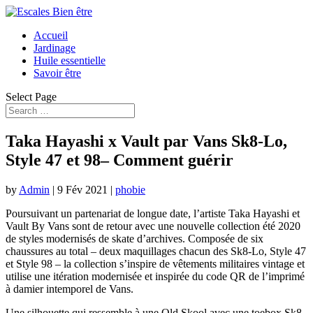
Accueil
Jardinage
Huile essentielle
Savoir être
Select Page
Taka Hayashi x Vault par Vans Sk8-Lo,
Style 47 et 98– Comment guérir
by
Admin
|
9 Fév 2021
|
phobie
Poursuivant un partenariat de longue date, l’artiste Taka Hayashi et
Vault By Vans sont de retour avec une nouvelle collection été 2020
de styles modernisés de skate d’archives. Composée de six
chaussures au total – deux maquillages chacun des Sk8-Lo, Style 47
et Style 98 – la collection s’inspire de vêtements militaires vintage et
utilise une itération modernisée et inspirée du code QR de l’imprimé
à damier intemporel de Vans.
Une silhouette qui ressemble à une Old Skool avec une toebox Sk8-