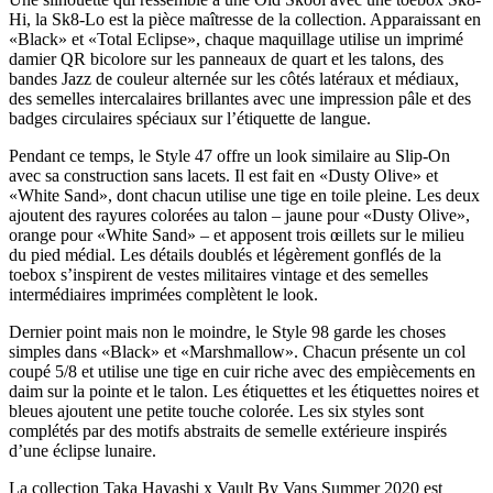
Hi, la Sk8-Lo est la pièce maîtresse de la collection. Apparaissant en
«Black» et «Total Eclipse», chaque maquillage utilise un imprimé
damier QR bicolore sur les panneaux de quart et les talons, des
bandes Jazz de couleur alternée sur les côtés latéraux et médiaux,
des semelles intercalaires brillantes avec une impression pâle et des
badges circulaires spéciaux sur l’étiquette de langue.
Pendant ce temps, le Style 47 offre un look similaire au Slip-On
avec sa construction sans lacets. Il est fait en «Dusty Olive» et
«White Sand», dont chacun utilise une tige en toile pleine. Les deux
ajoutent des rayures colorées au talon – jaune pour «Dusty Olive»,
orange pour «White Sand» – et apposent trois œillets sur le milieu
du pied médial. Les détails doublés et légèrement gonflés de la
toebox s’inspirent de vestes militaires vintage et des semelles
intermédiaires imprimées complètent le look.
Dernier point mais non le moindre, le Style 98 garde les choses
simples dans «Black» et «Marshmallow». Chacun présente un col
coupé 5/8 et utilise une tige en cuir riche avec des empiècements en
daim sur la pointe et le talon. Les étiquettes et les étiquettes noires et
bleues ajoutent une petite touche colorée. Les six styles sont
complétés par des motifs abstraits de semelle extérieure inspirés
d’une éclipse lunaire.
La collection Taka Hayashi x Vault By Vans Summer 2020 est