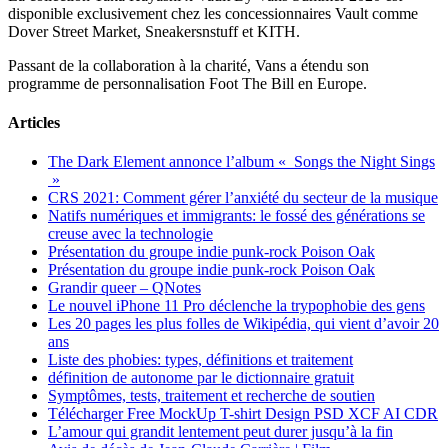
disponible exclusivement chez les concessionnaires Vault comme
Dover Street Market, Sneakersnstuff et KITH.
Passant de la collaboration à la charité, Vans a étendu son
programme de personnalisation Foot The Bill en Europe.
Articles
The Dark Element annonce l’album « Songs the Night Sings
»
CRS 2021: Comment gérer l’anxiété du secteur de la musique
Natifs numériques et immigrants: le fossé des générations se
creuse avec la technologie
Présentation du groupe indie punk-rock Poison Oak
Présentation du groupe indie punk-rock Poison Oak
Grandir queer – QNotes
Le nouvel iPhone 11 Pro déclenche la trypophobie des gens
Les 20 pages les plus folles de Wikipédia, qui vient d’avoir 20
ans
Liste des phobies: types, définitions et traitement
définition de autonome par le dictionnaire gratuit
Symptômes, tests, traitement et recherche de soutien
Télécharger Free MockUp T-shirt Design PSD XCF AI CDR
L’amour qui grandit lentement peut durer jusqu’à la fin