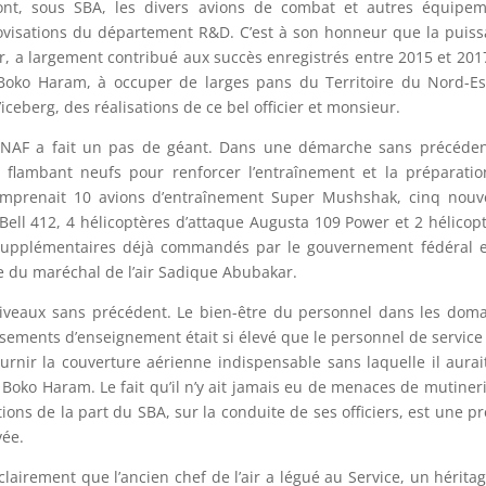
ont, sous SBA, les divers avions de combat et autres équipem
provisations du département R&D. C’est à son honneur que la puis
r, a largement contribué aux succès enregistrés entre 2015 et 201
Boko Haram, à occuper de larges pans du Territoire du Nord-E
’iceberg, des réalisations de ce bel officier et monsieur.
a NAF a fait un pas de géant. Dans une démarche sans précéden
 flambant neufs pour renforcer l’entraînement et la préparati
comprenait 10 avions d’entraînement Super Mushshak, cinq nou
Bell 412, 4 hélicoptères d’attaque Augusta 109 Power et 2 hélicop
s supplémentaires déjà commandés par le gouvernement fédéral 
ite du maréchal de l’air Sadique Abubakar.
 niveaux sans précédent. Le bien-être du personnel dans les dom
sements d’enseignement était si élevé que le personnel de service 
urnir la couverture aérienne indispensable sans laquelle il aurai
oko Haram. Le fait qu’il n’y ait jamais eu de menaces de mutiner
ons de la part du SBA, sur la conduite de ses officiers, est une p
vée.
airement que l’ancien chef de l’air a légué au Service, un hérita