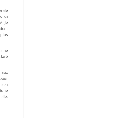
érale
us sa
A, je
 dont
 plus
nisme
claré
e aux
 pour
e son
ique
elle.