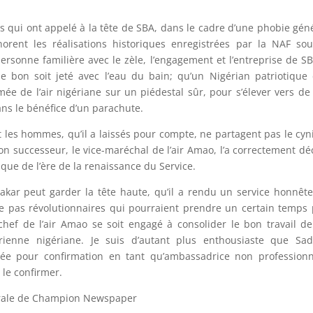
es qui ont appelé à la tête de SBA, dans le cadre d’une phobie gén
orent les réalisations historiques enregistrées par la NAF so
personne familière avec le zèle, l’engagement et l’entreprise de SB
bon soit jeté avec l’eau du bain; qu’un Nigérian patriotique
rmée de l’air nigériane sur un piédestal sûr, pour s’élever vers de
ans le bénéfice d’un parachute.
s et les hommes, qu’il a laissés pour compte, ne partagent pas le cy
on successeur, le vice-maréchal de l’air Amao, l’a correctement dé
que de l’ère de la renaissance du Service.
kar peut garder la tête haute, qu’il a rendu un service honnêt
de pas révolutionnaires qui pourraient prendre un certain temps
chef de l’air Amao se soit engagé à consolider le bon travail d
ienne nigériane. Je suis d’autant plus enthousiaste que Sad
ée pour confirmation en tant qu’ambassadrice non professionn
 le confirmer.
érale de Champion Newspaper