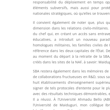
responsabilité du déploiement en temps op
éléments subversifs, mais aussi pour prot
nationales stratégiques, où qu’elles se trouven
Il convient également de noter que, plus qu
dimension dans les relations civilo-militaire
du chef qui, en créant un accès sans entrave
éducatives, a introduit un nouveau paradi
homologues militaires, les familles civiles d
référence dans les deux capitales de l’État. D
au moment du départ à la retraite de la SBA
créés dans les sites de la NAF, à savoir: Maid
SBA restera également dans les mémoires de 
de collaborations fructueuses en R&D, sous sa 
huit établissements d’enseignement supérieu
signer de tels protocoles d’entente pour le p
avec des résultats techniques démontrables, en
Il a réussi. À l’Université Ahmadu Bello (A
l’Université de Maiduguri, mon collègue I