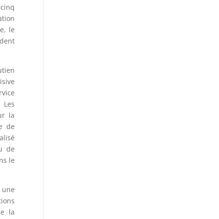
 cinq
ation
e, le
ident
utien
isive
rvice
. Les
ur la
re de
alisé
u de
ns le
à une
ions
e la