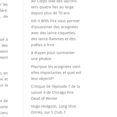
Air Corps vole des vaccins
r les
vers quatre îles au large
laré:
depuis plus de 70 ans
s, de
Kill It With Fire vous permet
d’assassiner des araignées
avec des lance-roquettes,
des lance-flammes et des
gué à
poêles à frire
e des
oient
8 étapes pour surmonter
ement
une phobie
Pourquoi les araignées sont-
elles importantes et quel est
o, en
leur objectif?
he et
us la
Critique de l’épisode 7 de la
saison 9 de Chicago Fire:
Dead of Winter
me de
Hugo Hodgson, Long Shot
sorte
Drinks, sur S Club 7,
ciers