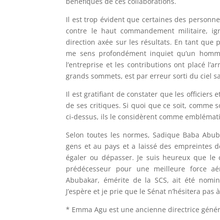
bénéfiques de ces collaborations.
Il est trop évident que certaines des personn
contre le haut commandement militaire, ign
direction axée sur les résultats. En tant que 
me sens profondément inquiet qu’un homme 
l’entreprise et les contributions ont placé l’a
grands sommets, est par erreur sorti du ciel s
Il est gratifiant de constater que les officier
de ses critiques. Si quoi que ce soit, comme s
ci-dessus, ils le considèrent comme emblémati
Selon toutes les normes, Sadique Baba Abuba
gens et au pays et a laissé des empreintes 
égaler ou dépasser. Je suis heureux que le 
prédécesseur pour une meilleure force aér
Abubakar, émérite de la SCS, ait été nomin
J’espère et je prie que le Sénat n’hésitera pas à
* Emma Agu est une ancienne directrice gén