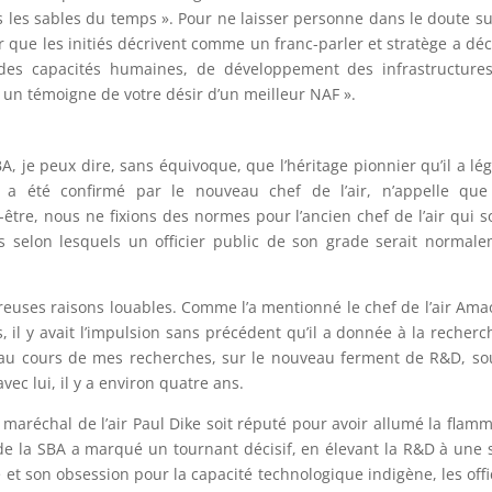
s les sables du temps ». Pour ne laisser personne dans le doute su
r que les initiés décrivent comme un franc-parler et stratège a déc
 des capacités humaines, de développement des infrastructure
 un témoigne de votre désir d’un meilleur NAF ».
, je peux dire, sans équivoque, que l’héritage pionnier qu’il a lé
ui a été confirmé par le nouveau chef de l’air, n’appelle qu
tre, nous ne fixions des normes pour l’ancien chef de l’air qui s
sés selon lesquels un officier public de son grade serait normal
uses raisons louables. Comme l’a mentionné le chef de l’air Ama
, il y avait l’impulsion sans précédent qu’il a donnée à la recherc
t au cours de mes recherches, sur le nouveau ferment de R&D, so
vec lui, il y a environ quatre ans.
e maréchal de l’air Paul Dike soit réputé pour avoir allumé la flam
e de la SBA a marqué un tournant décisif, en élevant la R&D à une 
 et son obsession pour la capacité technologique indigène, les offi