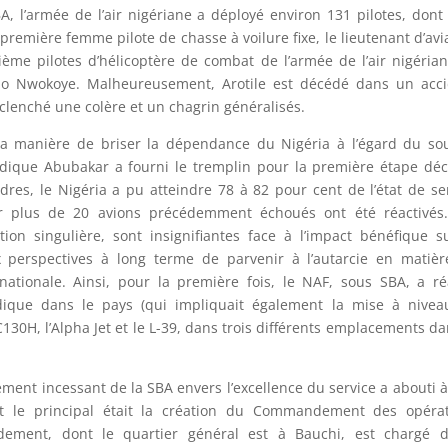
BA, l’armée de l’air nigériane a déployé environ 131 pilotes, dont
première femme pilote de chasse à voilure fixe, le lieutenant d’avi
ème pilotes d’hélicoptère de combat de l’armée de l’air nigérian
nelo Nwokoye. Malheureusement, Arotile est décédé dans un acc
éclenché une colère et un chagrin généralisés.
la manière de briser la dépendance du Nigéria à l’égard du so
 Sadique Abubakar a fourni le tremplin pour la première étape déc
dres, le Nigéria a pu atteindre 78 à 82 pour cent de l’état de se
car plus de 20 avions précédemment échoués ont été réactivés
ion singulière, sont insignifiantes face à l’impact bénéfique s
 perspectives à long terme de parvenir à l’autarcie en matiè
tionale. Ainsi, pour la première fois, le NAF, sous SBA, a ré
dique dans le pays (qui impliquait également la mise à nivea
 C130H, l’Alpha Jet et le L-39, dans trois différents emplacements da
ment incessant de la SBA envers l’excellence du service a abouti 
t le principal était la création du Commandement des opérat
ment, dont le quartier général est à Bauchi, est chargé d