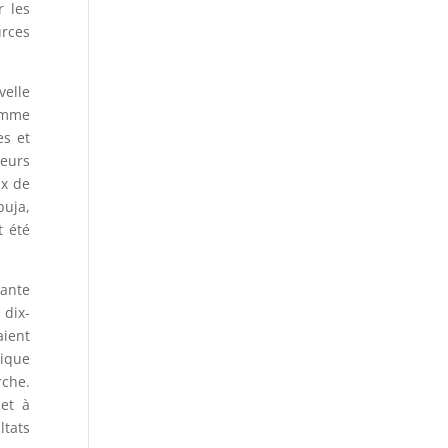
 les
urces
velle
comme
es et
eurs
ux de
buja,
t été
tante
 dix-
aient
tique
rche.
 et à
tats