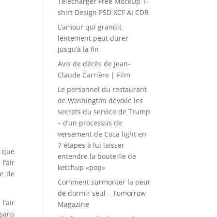
Télécharger Free MockUp T-
shirt Design PSD XCF AI CDR
L’amour qui grandit
lentement peut durer
jusqu’à la fin
Avis de décès de Jean-
Claude Carrière | Film
Le personnel du restaurant
de Washington dévoile les
secrets du service de Trump
– d’un processus de
versement de Coca light en
7 étapes à lui laisser
e que
entendre la bouteille de
l’air
ketchup «pop»
re de
Comment surmonter la peur
de dormir seul – Tomorrow
l’air
Magazine
 sans