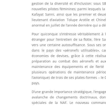
gestion de la diversité et d’inclusion: sous S
nouvelles pilotes féminines; parmi lesquels la 
Kafayat Sanni, ainsi que les premier et deuxi
lieutenant d’aviation Tolupe Arotile et Chi
anormal en juillet de l’année dernière qui a d
Pour quiconque s’intéresse véritablement à 
étranger pour l’entretien de sa flotte, l’ère
vers une certaine autosuffisance. Sous ses or
dans le pays des «aéronefs utilisables», 
économies de devises, grâce à cette réalisat
préparation au combat des aéronefs et aux
maintenance des équipements et de fierté na
plusieurs opérations de maintenance pério
l’avionique) de trois de ses plates-formes – le
pays.
D’une grande importance stratégique, l’engage
avalanche de changements doctrinaux, don
spéciales de la NAF. Le nouveau commande