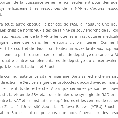
portun de la puissance aérienne non seulement pour dégrader
éger efficacement les ressources de la NAF et d’autres resso
t.
’à toute autre époque, la période de l’ASB a inauguré une nou
s. Les civils de nombreux sites de la NAF se souviendront de lui 
 aux ressources de la NAF telles que les infrastructures médical
gme bénéfique dans les relations civilo-militaires. Comme l
e Port Harcourt et de Bauchi ont toutes un accès facile aux hôpita
e même, à partir du seul centre initial de dépistage du cancer à A
, quatre centres supplémentaires de dépistage du cancer avaien
uguri, Makurdi, Kaduna et Bauchi.
la communauté universitaire nigériane. Dans sa recherche persis
direction, le Service a signé des protocoles d’accord avec au moins
r et instituts de recherche. Alors que certaines personnes pouv
laisir, la vision de SBA était de stimuler une synergie de R&D pra
tre la NAF et les institutions supérieures et les centres de reche
BU) Zaria, à l’Université Abubakar Tafawa Balewa (ATBU) Bauchi
brahim Biu et moi ne pouvions que nous émerveiller des résul