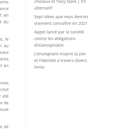
chevaux et Tony Stark | CV
ents
alternatif
sance
7, en
Sept idées que vous devriez
st du
vraiment connaître en 2021
Appel lancé par la société
contre les allégations
t, le
d’islamophobie
on au
veaux
L’enseignant inspire la joie
tères
et l’identité à travers divers
et en
livres
aines
s’est
t été
ie de
reuve
ge de