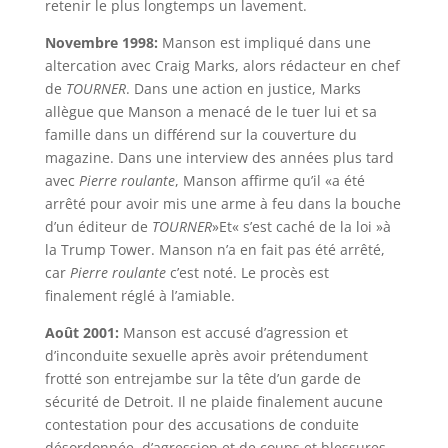
retenir le plus longtemps un lavement.
Novembre 1998:
Manson est impliqué dans une
altercation avec Craig Marks, alors rédacteur en chef
de
TOURNER
. Dans une action en justice, Marks
allègue que Manson a menacé de le tuer lui et sa
famille dans un différend sur la couverture du
magazine. Dans une interview des années plus tard
avec
Pierre roulante
, Manson affirme qu’il «a été
arrêté pour avoir mis une arme à feu dans la bouche
d’un éditeur de
TOURNER
»Et« s’est caché de la loi »à
la Trump Tower. Manson n’a en fait pas été arrêté,
car
Pierre roulante
c’est noté. Le procès est
finalement réglé à l’amiable.
Août 2001:
Manson est accusé d’agression et
d’inconduite sexuelle après avoir prétendument
frotté son entrejambe sur la tête d’un garde de
sécurité de Detroit. Il ne plaide finalement aucune
contestation pour des accusations de conduite
désordonnée, d’agression et de coups et blessures,