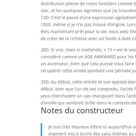
distribution pleine de noms familiers comme M
star, et les quelques vignettes que j’ai trouvée
13D: C’est le passé d’une expression agréabl
1920, même si je n’ai pas trouvé d’origine. Lo
êtes maintenant prêt pour la vie, vous avez F
de créer de la richesse avec un fonds à date ci
28D: Si vrai, mais si inattendu: « 13 » est le 
considéré comme un AGE AWKWARD pour les hum
un ascenseur, bien que cela puisse vous faire 
récupérer cette année pendant une période par
33D: Au début, cette entrée et son opposé da
début, bien que l’un de ses composés, l’acide 
yeux cherchaient un «je» manquant dans l’anti
d’oreille qui semblait drôle dans le contexte d
Notes du constructeur
Je suis très heureux d’être ici aujourd’hu
vraiment mis à écrire des sans-thèmes au co