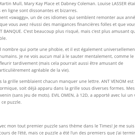
artin Mull, Mary Kay Place et Dabney Coleman. Louise LASSER étai
s en ligne sont dissonantes et bizarres.
ement «swaggy», un de ces idiomes qui semblent remonter aux ann
rsque vous avez réussi des manigances financières folles et que vou
AIT BANQUE. C’est beaucoup plus risqué, mais c’est plus amusant q
ble.
seul nombre qui porte une phobie, et il est également universellemen
ains. Je ne vois aucun mal à le sauter mentalement, comme le 
fleurir tardivement (mais cela pourrait aussi être amusant de
ticulièrement agréable de la vie).
ns la grille semblaient chacun manquer une lettre. ANT VENOM est
formique, soit déjà apparu dans la grille sous diverses formes. Mes
venin (sans jeu de mots). EVIL OMEN, à 12D, a apporté avec lui un 
e ce puzzle.
i avec mon tout premier puzzle sans thème dans le Times! Je me suis
urs de l’été, mais ce puzzle a été l’un des premiers que j’ai termi