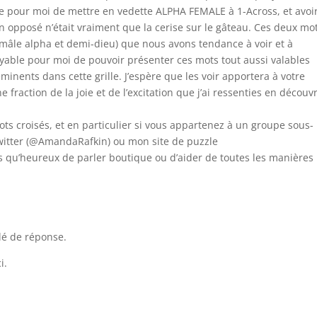
ile pour moi de mettre en vedette ALPHA FEMALE à 1-Across, et avoir
pposé n’était vraiment que la cerise sur le gâteau. Ces deux mo
mâle alpha et demi-dieu) que nous avons tendance à voir et à
yable pour moi de pouvoir présenter ces mots tout aussi valables
inents dans cette grille. J’espère que les voir apportera à votre
 fraction de la joie et de l’excitation que j’ai ressenties en découv
ts croisés, et en particulier si vous appartenez à un groupe sous-
Twitter (@AmandaRafkin) ou mon site de puzzle
s qu’heureux de parler boutique ou d’aider de toutes les manières
lé de réponse.
i.