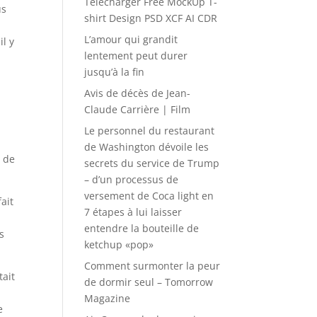
Télécharger Free MockUp T-
us
shirt Design PSD XCF AI CDR
L’amour qui grandit
l y
lentement peut durer
jusqu’à la fin
Avis de décès de Jean-
Claude Carrière | Film
Le personnel du restaurant
de Washington dévoile les
m de
secrets du service de Trump
– d’un processus de
versement de Coca light en
fait
7 étapes à lui laisser
entendre la bouteille de
s
ketchup «pop»
Comment surmonter la peur
tait
de dormir seul – Tomorrow
Magazine
e