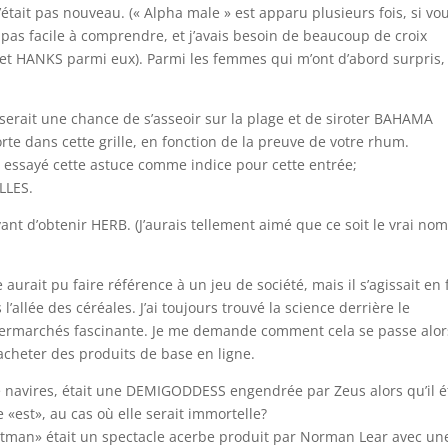
était pas nouveau. (« Alpha male » est apparu plusieurs fois, si vo
it pas facile à comprendre, et j’avais besoin de beaucoup de croix
t HANKS parmi eux). Parmi les femmes qui m’ont d’abord surpris, i
serait une chance de s’asseoir sur la plage et de siroter BAHAMA
e dans cette grille, en fonction de la preuve de votre rhum.
 essayé cette astuce comme indice pour cette entrée;
ELLES.
vant d’obtenir HERB. (J’aurais tellement aimé que ce soit le vrai no
aurait pu faire référence à un jeu de société, mais il s’agissait en 
’allée des céréales. J’ai toujours trouvé la science derrière le
permarchés fascinante. Je me demande comment cela se passe alor
cheter des produits de base en ligne.
de navires, était une DEMIGODDESS engendrée par Zeus alors qu’il é
 «est», au cas où elle serait immortelle?
rtman» était un spectacle acerbe produit par Norman Lear avec un