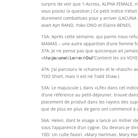
surpris de voir que 1-Across, ALPHA FEMALE, n’
vous posiez la question.) Ce petit indice n’éta
durement combattues pour y arriver (LACUNA e
avait Ayn RAND, Yoko ONO et Elaine BENES.
15A: Après cette semaine, qui parmi nous refu
MAMAS – une autre apparition d’une femme fort
37A: Je ne pense pas que quiconque ait jamais
«M
u
s
je
c
une
lc
Le
m
e
ré
Oui
”Contient les six VOY
47A: J’ai parcouru le «chanvre» et le «hasch» a
TOO Short, mais il est né Todd Shaw.)
53A: Le majuscule L dans «Life» dans cet indice 
d’une référence au petit-déjeuner, trouvé dans l
placement de produit dans les rayons des su
que de plus en plus de gens ont commencé à a
56A: Helen, dont le visage a lancé un millier 
sous l’apparence d’un cygne. Ou devrais-je dire
10D: Un culte favori, «Mary Hartman, Mary Ha