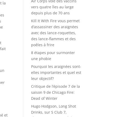
Air Corps vole des vaccins
t la
vers quatre îles au large
depuis plus de 70 ans
ées
Kill It With Fire vous permet
s
d’assassiner des araignées
ue
avec des lance-roquettes,
des lance-flammes et des
t
poêles à frire
fait
8 étapes pour surmonter
une phobie
Pourquoi les araignées sont-
 un
elles importantes et quel est
leur objectif?
ver
Critique de l’épisode 7 de la
saison 9 de Chicago Fire:
Dead of Winter
Hugo Hodgson, Long Shot
Drinks, sur S Club 7,
né et