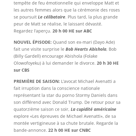
tempête de feu émotionnelle qui enveloppe Matt et
les autres femmes alors que la cérémonie des roses
se poursuit
Le célibataire
. Plus tard, la plus grande
peur de Matt se réalise, le laissant dévasté.
Regardez l’aperçu.
20 h 00 HE sur ABC
NOUVEL ÉPISODE:
Quand son ex-mari (Dayo Ade)
fait une visite surprise le
Bob Hearts Abishola
, Bob
(Billy Gardell) encourage Abishola (Folake
Olowofoyeku) à lui demander le divorce.
20 h 30 HE
sur CBS
PREMIÈRE DE SAISON:
L’avocat Michael Avenatti a
fait irruption dans la conscience nationale
représentant la star du porno Stormy Daniels dans
son différend avec Donald Trump. De retour pour sa
quatorzième saison ce soir,
La cupidité américaine
explore «Les épreuves de Michael Avenatti», de sa
montée vertigineuse à sa chute brutale. Regarde la
bande-annonce.
22 h 00 HE sur CNBC