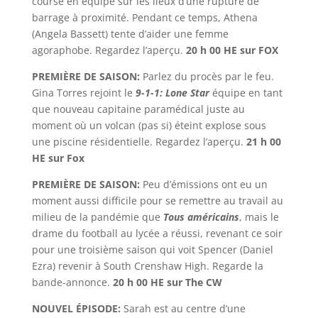
course en équipe sur les lieux d’une rupture de
barrage à proximité. Pendant ce temps, Athena
(Angela Bassett) tente d’aider une femme
agoraphobe. Regardez l’aperçu.
20 h 00 HE sur FOX
PREMIÈRE DE SAISON:
Parlez du procès par le feu.
Gina Torres rejoint le
9-1-1: Lone Star
équipe en tant
que nouveau capitaine paramédical juste au
moment où un volcan (pas si) éteint explose sous
une piscine résidentielle. Regardez l’aperçu.
21 h 00
HE sur Fox
PREMIÈRE DE SAISON:
Peu d’émissions ont eu un
moment aussi difficile pour se remettre au travail au
milieu de la pandémie que
Tous américains
, mais le
drame du football au lycée a réussi, revenant ce soir
pour une troisième saison qui voit Spencer (Daniel
Ezra) revenir à South Crenshaw High. Regarde la
bande-annonce.
20 h 00 HE sur The CW
NOUVEL ÉPISODE:
Sarah est au centre d’une