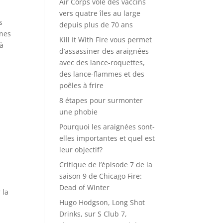
Air Corps vole des vaccins
vers quatre îles au large
s
depuis plus de 70 ans
unes
Kill It With Fire vous permet
 à
d’assassiner des araignées
avec des lance-roquettes,
des lance-flammes et des
poêles à frire
8 étapes pour surmonter
une phobie
Pourquoi les araignées sont-
elles importantes et quel est
leur objectif?
r
Critique de l’épisode 7 de la
saison 9 de Chicago Fire:
Dead of Winter
 la
Hugo Hodgson, Long Shot
Drinks, sur S Club 7,