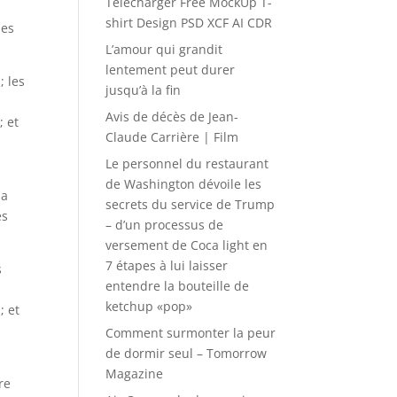
Télécharger Free MockUp T-
shirt Design PSD XCF AI CDR
les
L’amour qui grandit
lentement peut durer
; les
jusqu’à la fin
Avis de décès de Jean-
; et
Claude Carrière | Film
Le personnel du restaurant
de Washington dévoile les
la
secrets du service de Trump
es
– d’un processus de
versement de Coca light en
7 étapes à lui laisser
s
entendre la bouteille de
ketchup «pop»
; et
Comment surmonter la peur
de dormir seul – Tomorrow
Magazine
re