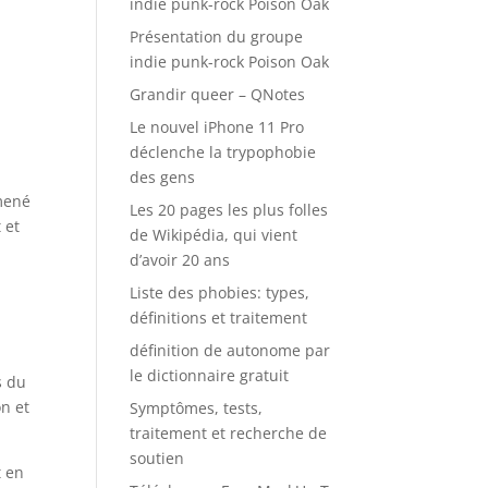
indie punk-rock Poison Oak
Présentation du groupe
indie punk-rock Poison Oak
Grandir queer – QNotes
Le nouvel iPhone 11 Pro
déclenche la trypophobie
des gens
mené
Les 20 pages les plus folles
 et
de Wikipédia, qui vient
d’avoir 20 ans
Liste des phobies: types,
définitions et traitement
définition de autonome par
le dictionnaire gratuit
s du
n et
Symptômes, tests,
traitement et recherche de
soutien
t en