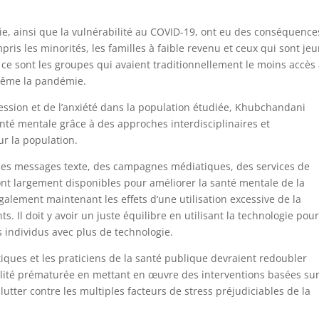
ie, ainsi que la vulnérabilité au COVID-19, ont eu des conséquence
ris les minorités, les familles à faible revenu et ceux qui sont je
 ce sont les groupes qui avaient traditionnellement le moins accès
 même la pandémie.
ession et de l’anxiété dans la population étudiée, Khubchandani
té mentale grâce à des approches interdisciplinaires et
ur la population.
 des messages texte, des campagnes médiatiques, des services de
ont largement disponibles pour améliorer la santé mentale de la
galement maintenant les effets d’une utilisation excessive de la
s. Il doit y avoir un juste équilibre en utilisant la technologie pou
 individus avec plus de technologie.
iques et les praticiens de la santé publique devraient redoubler
talité prématurée en mettant en œuvre des interventions basées sur
utter contre les multiples facteurs de stress préjudiciables de la