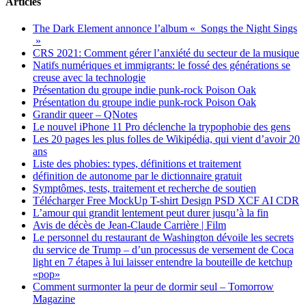
Articles
The Dark Element annonce l’album « Songs the Night Sings
»
CRS 2021: Comment gérer l’anxiété du secteur de la musique
Natifs numériques et immigrants: le fossé des générations se
creuse avec la technologie
Présentation du groupe indie punk-rock Poison Oak
Présentation du groupe indie punk-rock Poison Oak
Grandir queer – QNotes
Le nouvel iPhone 11 Pro déclenche la trypophobie des gens
Les 20 pages les plus folles de Wikipédia, qui vient d’avoir 20
ans
Liste des phobies: types, définitions et traitement
définition de autonome par le dictionnaire gratuit
Symptômes, tests, traitement et recherche de soutien
Télécharger Free MockUp T-shirt Design PSD XCF AI CDR
L’amour qui grandit lentement peut durer jusqu’à la fin
Avis de décès de Jean-Claude Carrière | Film
Le personnel du restaurant de Washington dévoile les secrets
du service de Trump – d’un processus de versement de Coca
light en 7 étapes à lui laisser entendre la bouteille de ketchup
«pop»
Comment surmonter la peur de dormir seul – Tomorrow
Magazine