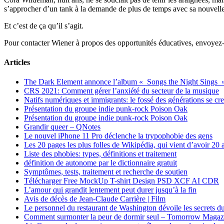
s’approcher d’un tank à la demande de plus de temps avec sa nouvelle
Et c’est de ça qu’il s’agit.
Pour contacter Wiener à propos des opportunités éducatives, envoy
Articles
The Dark Element annonce l’album « Songs the Night Sings 
CRS 2021: Comment gérer l’anxiété du secteur de la musique
Natifs numériques et immigrants: le fossé des générations se cr
Présentation du groupe indie punk-rock Poison Oak
Présentation du groupe indie punk-rock Poison Oak
Grandir queer – QNotes
Le nouvel iPhone 11 Pro déclenche la trypophobie des gens
Les 20 pages les plus folles de Wikipédia, qui vient d’avoir 20 
Liste des phobies: types, définitions et traitement
définition de autonome par le dictionnaire gratuit
Symptômes, tests, traitement et recherche de soutien
Télécharger Free MockUp T-shirt Design PSD XCF AI CDR
L’amour qui grandit lentement peut durer jusqu’à la fin
Avis de décès de Jean-Claude Carrière | Film
Le personnel du restaurant de Washington dévoile les secrets du
Comment surmonter la peur de dormir seul – Tomorrow Magaz