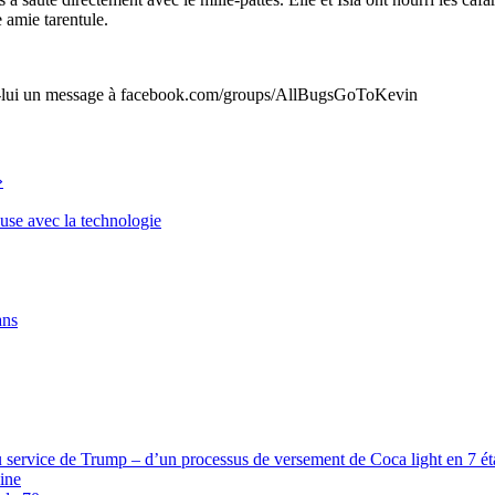
 amie tarentule.
ez-lui un message à facebook.com/groups/AllBugsGoToKevin
»
euse avec la technologie
ans
 service de Trump – d’un processus de versement de Coca light en 7 étap
ine