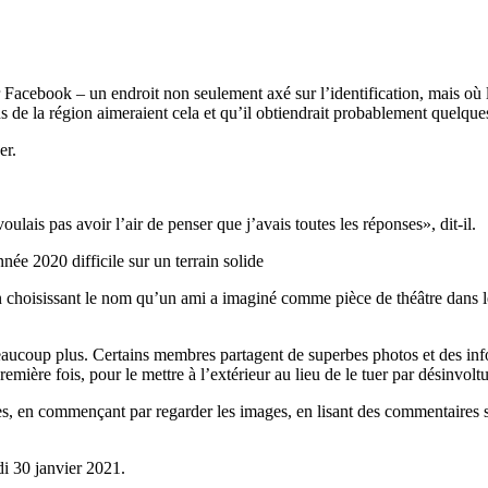
acebook – un endroit non seulement axé sur l’identification, mais où l
ens de la région aimeraient cela et qu’il obtiendrait probablement quelq
lais pas avoir l’air de penser que j’avais toutes les réponses», dit-il.
ée 2020 difficile sur un terrain solide
it, en choisissant le nom qu’un ami a imaginé comme pièce de théâtre da
 beaucoup plus. Certains membres partagent de superbes photos et des inf
mière fois, pour le mettre à l’extérieur au lieu de le tuer par désinvoltu
, en commençant par regarder les images, en lisant des commentaires sur