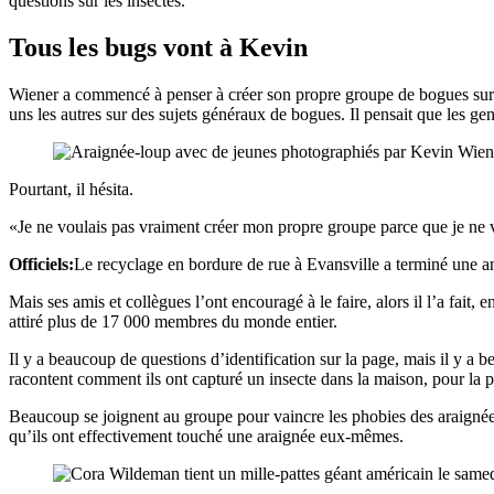
questions sur les insectes.
Tous les bugs vont à Kevin
Wiener a commencé à penser à créer son propre groupe de bogues sur F
uns les autres sur des sujets généraux de bogues. Il pensait que les g
Pourtant, il hésita.
«Je ne voulais pas vraiment créer mon propre groupe parce que je ne vou
Officiels:
Le recyclage en bordure de rue à Evansville a terminé une ann
Mais ses amis et collègues l’ont encouragé à le faire, alors il l’a fa
attiré plus de 17 000 membres du monde entier.
Il y a beaucoup de questions d’identification sur la page, mais il y a
racontent comment ils ont capturé un insecte dans la maison, pour la pre
Beaucoup se joignent au groupe pour vaincre les phobies des araignées
qu’ils ont effectivement touché une araignée eux-mêmes.