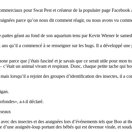
s commerciaux pour Swat Pest et créateur de la populaire page Facebook
araignées parce qu’on nous dit comment réagir, ou nous avons vu comment
ix ans qu’il a commencé à se renseigner sur les bugs. Il a développé une 
one parce que j’étais fasciné et je savais que ce serait utile pour mon t
– c’était un animal vivant et respirant. Donc, chaque petite tache qui bou
mais lorsqu’il a rejoint des groupes d’identification des insectes, il a 
ofondes», a-t-il déclaré.
oiseaux
s avec des insectes et des araignées lors d’événements tels que Boo a
e d’une araignée-loup portant des bébés qui est devenue virale, et soudai