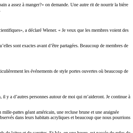
bain a assez à manger?» on demande. Une autre rit de nourrir la bière
.
scientifiques», a déclaré Wiener. « Je veux que les membres voient des
r qu’elles sont exactes avant d’être partagées. Beaucoup de membres de
 particulièrement les événements de style portes ouvertes où beaucoup de
n, il y a d’autres personnes autour de moi qui m’aideront. Je continue à
n mille-pattes géant américain, une recluse brune et une araignée
bservés dans leurs habitats acryliques et beaucoup que nous pourrions
ds de laitue et de carottes. Et Isla, en une heure, est passée du refus de