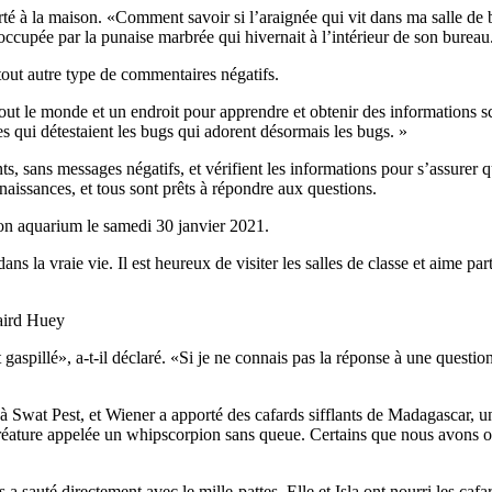
té à la maison. «Comment savoir si l’araignée qui vit dans ma salle de 
ccupée par la punaise marbrée qui hivernait à l’intérieur de son bureau
out autre type de commentaires négatifs.
r tout le monde et un endroit pour apprendre et obtenir des informations 
s qui détestaient les bugs qui adorent désormais les bugs. »
ts, sans messages négatifs, et vérifient les informations pour s’assure
aissances, et tous sont prêts à répondre aux questions.
 dans la vraie vie. Il est heureux de visiter les salles de classe et aime
aird Huey
gaspillé», a-t-il déclaré. «Si je ne connais pas la réponse à une questio
à Swat Pest, et Wiener a apporté des cafards sifflants de Madagascar, u
 créature appelée un whipscorpion sans queue. Certains que nous avons o
a sauté directement avec le mille-pattes. Elle et Isla ont nourri les cafar