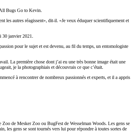
 All Bugs Go to Kevin.
 les autres réagissent», dit-il. «Je veux éduquer scientifiquement et
passion pour le sujet et est devenu, au fil du temps, un entomologiste
ravail. La première chose dont j’ai eu une très bonne image était une
geait, je la photographiais et découvrais ce que c’était.
commencé à rencontrer de nombreux passionnés et experts, et il a appris
t the Zoo de Mesker Zoo ou BugFest de Wesselman Woods. Les gens se
n, les gens se sont tournés vers lui pour répondre à toutes sortes de