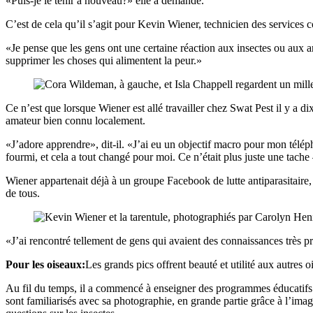
«Puis-je le tenir à nouveau?» elle a demandé.
C’est de cela qu’il s’agit pour Kevin Wiener, technicien des service
«Je pense que les gens ont une certaine réaction aux insectes ou aux 
supprimer les choses qui alimentent la peur.»
Ce n’est que lorsque Wiener est allé travailler chez Swat Pest il y a d
amateur bien connu localement.
«J’adore apprendre», dit-il. «J’ai eu un objectif macro pour mon téléph
fourmi, et cela a tout changé pour moi. Ce n’était plus juste une tache 
Wiener appartenait déjà à un groupe Facebook de lutte antiparasitaire, 
de tous.
«J’ai rencontré tellement de gens qui avaient des connaissances très pr
Pour les oiseaux:
Les grands pics offrent beauté et utilité aux autres 
Au fil du temps, il a commencé à enseigner des programmes éducatif
sont familiarisés avec sa photographie, en grande partie grâce à l’imag