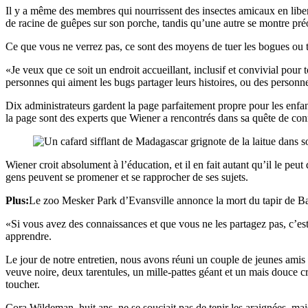
Il y a même des membres qui nourrissent des insectes amicaux en liber
de racine de guêpes sur son porche, tandis qu’une autre se montre préo
Ce que vous ne verrez pas, ce sont des moyens de tuer les bogues ou t
«Je veux que ce soit un endroit accueillant, inclusif et convivial pou
personnes qui aiment les bugs partager leurs histoires, ou des personne
Dix administrateurs gardent la page parfaitement propre pour les enfan
la page sont des experts que Wiener a rencontrés dans sa quête de conn
Wiener croit absolument à l’éducation, et il en fait autant qu’il le peut
gens peuvent se promener et se rapprocher de ses sujets.
Plus:
Le zoo Mesker Park d’Evansville annonce la mort du tapir de B
«Si vous avez des connaissances et que vous ne les partagez pas, c’est 
apprendre.
Le jour de notre entretien, nous avons réuni un couple de jeunes amis 
veuve noire, deux tarentules, un mille-pattes géant et un mais douce
toucher.
Cora Wildeman, huit ans, ne se souciait pas de tenir les araignées, mais 