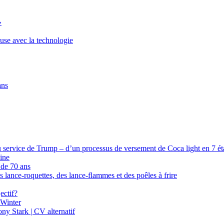
»
euse avec la technologie
ans
 service de Trump – d’un processus de versement de Coca light en 7 étap
ine
 de 70 ans
s lance-roquettes, des lance-flammes et des poêles à frire
ectif?
 Winter
y Stark | CV alternatif