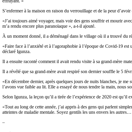
effrayant. «
S’enfermer à la maison en raison du verrouillage et de la peur d’avoir c
«J’ai toujours aimé voyager, mais voir des gens souffrir et mourir avec
m’a rendu encore plus paranoïaque », a-t-il ajouté.
À un moment donné, il a déménagé dans le village où il a trouvé du réc
«Faire face à l’anxiété et à l’agoraphobie à l’époque de Covid-19 est u
déclaré Igunza.
Il a ensuite raconté comment il avait rendu visite à sa grand-mère mate
Il a révélé que sa grand-mère avait respiré son dernier souffle le 5 févri
«En décembre dernier, après quelques jours de nuits blanches, je me sui
l’avons vue faible au lit. Elle a essayé de nous tendre la main, nous somm
Selon Igunza, la leçon qu’il a tirée de l’expérience de 2020 est qu’il 
«Tout au long de cette année, j’ai appris à des gens qui parlent simpl
atteintes de maladie mentale. Soyez gentils les uns envers les autres…
–