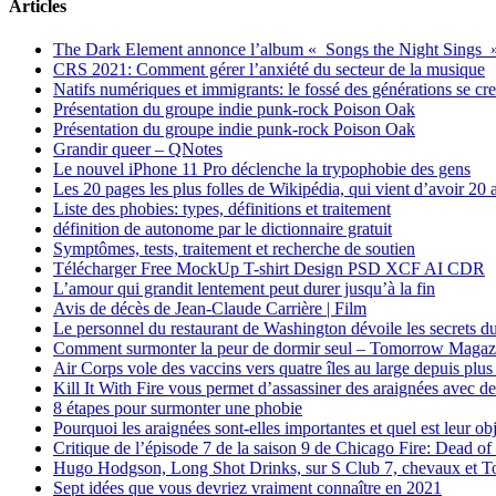
Articles
The Dark Element annonce l’album « Songs the Night Sings 
CRS 2021: Comment gérer l’anxiété du secteur de la musique
Natifs numériques et immigrants: le fossé des générations se cr
Présentation du groupe indie punk-rock Poison Oak
Présentation du groupe indie punk-rock Poison Oak
Grandir queer – QNotes
Le nouvel iPhone 11 Pro déclenche la trypophobie des gens
Les 20 pages les plus folles de Wikipédia, qui vient d’avoir 20 
Liste des phobies: types, définitions et traitement
définition de autonome par le dictionnaire gratuit
Symptômes, tests, traitement et recherche de soutien
Télécharger Free MockUp T-shirt Design PSD XCF AI CDR
L’amour qui grandit lentement peut durer jusqu’à la fin
Avis de décès de Jean-Claude Carrière | Film
Le personnel du restaurant de Washington dévoile les secrets du
Comment surmonter la peur de dormir seul – Tomorrow Magaz
Air Corps vole des vaccins vers quatre îles au large depuis plus
Kill It With Fire vous permet d’assassiner des araignées avec de
8 étapes pour surmonter une phobie
Pourquoi les araignées sont-elles importantes et quel est leur obj
Critique de l’épisode 7 de la saison 9 de Chicago Fire: Dead of
Hugo Hodgson, Long Shot Drinks, sur S Club 7, chevaux et Ton
Sept idées que vous devriez vraiment connaître en 2021