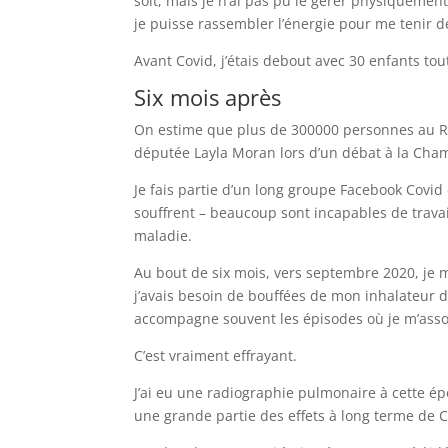
soit, mais je n’ai pas pu le gérer physiquement
je puisse rassembler l’énergie pour me tenir d
Avant Covid, j’étais debout avec 30 enfants tout
Six mois après
On estime que plus de 300000 personnes au R
députée Layla Moran lors d’un débat à la Ch
Je fais partie d’un long groupe Facebook Covi
souffrent – beaucoup sont incapables de travai
maladie.
Au bout de six mois, vers septembre 2020, je me
j’avais besoin de bouffées de mon inhalateur 
accompagne souvent les épisodes où je m’assois 
C’est vraiment effrayant.
J’ai eu une radiographie pulmonaire à cette é
une grande partie des effets à long terme de C