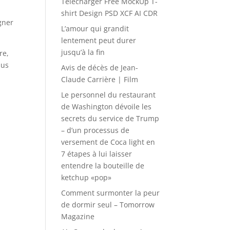
Télécharger Free MockUp T-
shirt Design PSD XCF AI CDR
gner
L’amour qui grandit
lentement peut durer
jusqu’à la fin
re,
lus
Avis de décès de Jean-
Claude Carrière | Film
Le personnel du restaurant
de Washington dévoile les
secrets du service de Trump
– d’un processus de
versement de Coca light en
7 étapes à lui laisser
entendre la bouteille de
ketchup «pop»
Comment surmonter la peur
de dormir seul – Tomorrow
Magazine