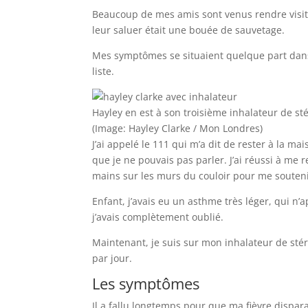
Beaucoup de mes amis sont venus rendre visite
leur saluer était une bouée de sauvetage.
Mes symptômes se situaient quelque part dans l
liste.
Hayley en est à son troisième inhalateur de st
(Image: Hayley Clarke / Mon Londres)
J’ai appelé le 111 qui m’a dit de rester à la m
que je ne pouvais pas parler. J’ai réussi à me 
mains sur les murs du couloir pour me souteni
Enfant, j’avais eu un asthme très léger, qui n’a
j’avais complètement oublié.
Maintenant, je suis sur mon inhalateur de stér
par jour.
Les symptômes
Il a fallu longtemps pour que ma fièvre dispara