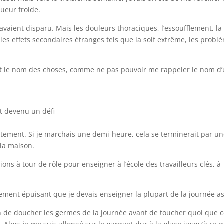
sueur froide.
vaient disparu. Mais les douleurs thoraciques, l’essoufflement, la
les effets secondaires étranges tels que la soif extrême, les probl
et le nom des choses, comme ne pas pouvoir me rappeler le nom d
it devenu un défi
ment. Si je marchais une demi-heure, cela se terminerait par u
la maison.
lions à tour de rôle pour enseigner à l’école des travailleurs clés, à
llement épuisant que je devais enseigner la plupart de la journée as
in de doucher les germes de la journée avant de toucher quoi que 