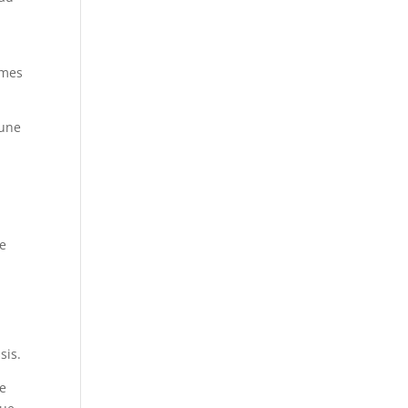
èmes
’une
ne
sis.
ce