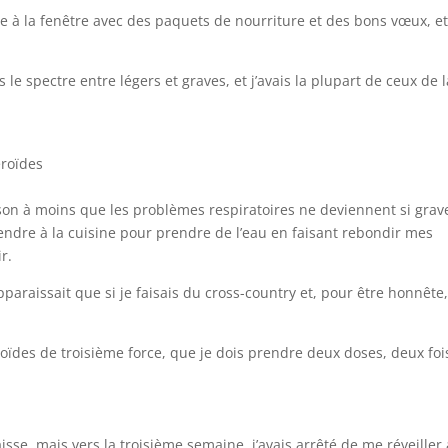
 à la fenêtre avec des paquets de nourriture et des bons vœux, e
e spectre entre légers et graves, et j’avais la plupart de ceux de l
éroïdes
aison à moins que les problèmes respiratoires ne deviennent si grav
rendre à la cuisine pour prendre de l’eau en faisant rebondir mes
r.
pparaissait que si je faisais du cross-country et, pour être honnête
oïdes de troisième force, que je dois prendre deux doses, deux foi
isse, mais vers la troisième semaine, j’avais arrêté de me réveiller