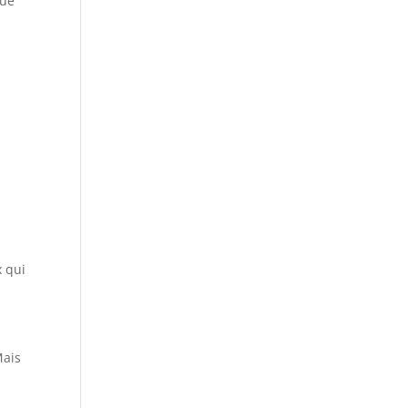
que
x qui
Mais