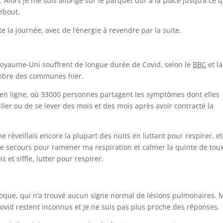
. Alors je me suis allongé sur le parquet dur à la place jusqu’à ce 
ebout.
e la journée, avec de l’énergie à revendre par la suite.
oyaume-Uni souffrent de longue durée de Covid, selon le
BBC
et la
ambre des communes hier.
d en ligne, où 33000 personnes partagent les symptômes dont elles
ller ou de se lever des mois et des mois après avoir contracté la
 réveillais encore la plupart des nuits en luttant pour respirer, et
de secours pour ramener ma respiration et calmer la quinte de tou
et siffle, lutter pour respirer.
poque, qui n’a trouvé aucun signe normal de lésions pulmonaires. 
ovid restent inconnus et je ne suis pas plus proche des réponses.