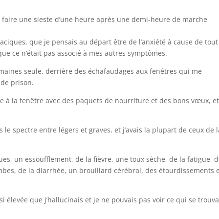
r faire une sieste d’une heure après une demi-heure de marche
ciques, que je pensais au départ être de l’anxiété à cause de tout
t que ce n’était pas associé à mes autres symptômes.
semaines seule, derrière des échafaudages aux fenêtres qui me
 de prison.
 à la fenêtre avec des paquets de nourriture et des bons vœux, e
e spectre entre légers et graves, et j’avais la plupart de ceux de l
ues, un essoufflement, de la fièvre, une toux sèche, de la fatigue, 
bes, de la diarrhée, un brouillard cérébral, des étourdissements 
 si élevée que j’hallucinais et je ne pouvais pas voir ce qui se trouva