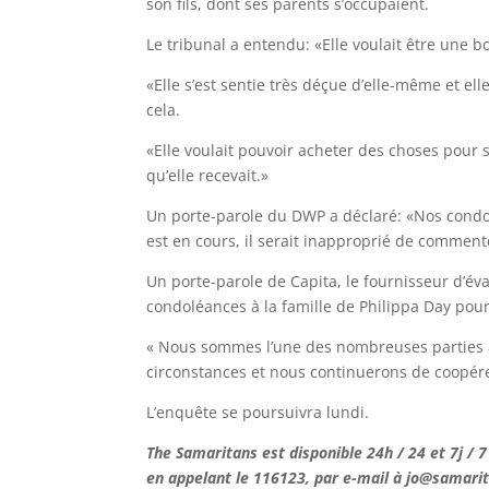
son fils, dont ses parents s’occupaient.
Le tribunal a entendu: «Elle voulait être une b
«Elle s’est sentie très déçue d’elle-même et el
cela.
«Elle voulait pouvoir acheter des choses pour 
qu’elle recevait.»
Un porte-parole du DWP a déclaré: «Nos condo
est en cours, il serait inapproprié de commen
Un porte-parole de Capita, le fournisseur d’é
condoléances à la famille de Philippa Day pour
« Nous sommes l’une des nombreuses parties à 
circonstances et nous continuerons de coopére
L’enquête se poursuivra lundi.
The Samaritans est disponible 24h / 24 et 7j / 
en appelant le 116123, par e-mail à jo@samarit