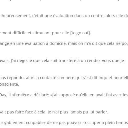
alheureusement, c’était une évaluation dans un centre, alors elle d
ent difficile et stimulant pour elle [to go out].
changé en une évaluation à domicile, mais on m’a dit que cela ne po
uvais. J’ai négocié que cela soit transféré à un rendez-vous que je
a pas répondu, alors a contacté son père qui s’est dit inquiet pour el
consciente.
y, l’infirmière a déclaré: «J’ai supposé qu’elle en avait fini avec le
ait pas faire face à cela. Je n’ai plus jamais pu lui parler.
ncroyablement coupable» de ne pas pouvoir s’occuper à plein temp