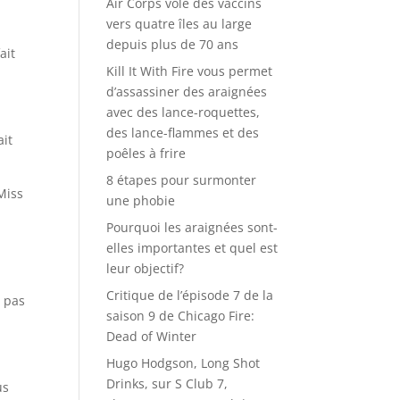
Air Corps vole des vaccins
vers quatre îles au large
depuis plus de 70 ans
ait
Kill It With Fire vous permet
d’assassiner des araignées
avec des lance-roquettes,
des lance-flammes et des
ait
poêles à frire
8 étapes pour surmonter
Miss
une phobie
Pourquoi les araignées sont-
elles importantes et quel est
leur objectif?
Critique de l’épisode 7 de la
t pas
saison 9 de Chicago Fire:
Dead of Winter
Hugo Hodgson, Long Shot
Drinks, sur S Club 7,
us