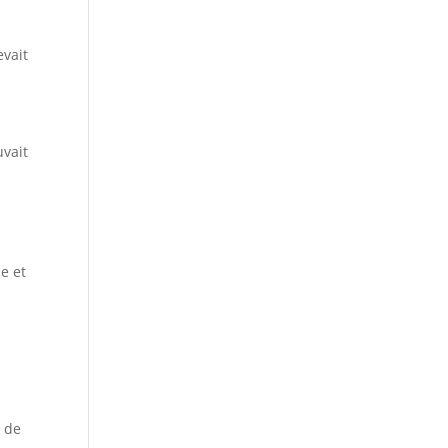
evait
uvait
le et
s
s de