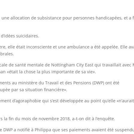
is une allocation de subsistance pour personnes handicapées, et a f
 d’idées suicidaires.
ère, elle était inconsciente et une ambulance a été appelée. Elle av
ébrales.
cale de santé mentale de Nottingham City East qui travaillait avec 
 «était la chose la plus importante de sa vie».
ments au ministère du Travail et des Pensions (DWP) ont été
upée par sa situation financière».
ement d’agoraphobie qui s’est développée au point qu’elle «n’aurai
 la fin du mois de novembre 2018, a-t-on dit à l’enquête.
le DWP a notifié à Philippa que ses paiements avaient été suspend