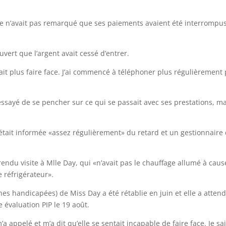
lle n’avait pas remarqué que ses paiements avaient été interrompus
uvert que l’argent avait cessé d’entrer.
uvait plus faire face. J’ai commencé à téléphoner plus régulièrement
«essayé de se pencher sur ce qui se passait avec ses prestations, m
s’était informée «assez régulièrement» du retard et un gestionnaire
 rendu visite à Mlle Day, qui «n’avait pas le chauffage allumé à cau
e réfrigérateur».
es handicapées) de Miss Day a été rétablie en juin et elle a atten
e évaluation PIP le 19 août.
’a appelé et m’a dit qu’elle se sentait incapable de faire face. Je sa