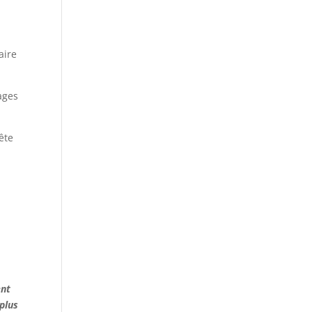
aire
ages
ête
ent
plus