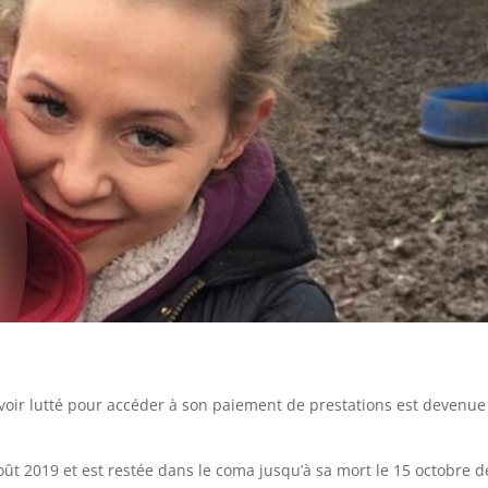
oir lutté pour accéder à son paiement de prestations est devenue
oût 2019 et est restée dans le coma jusqu’à sa mort le 15 octobre d