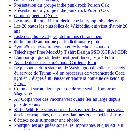
Présentation du groupe indie punk-rock Poison Oak
Présentation du groupe indie punk-rock Poison Oak
Grandir queer – QNotes
Le nouvel iPhone 11 Pro déclenche la trypophobie des gens
Les 20 pages les plus folles de Wikipédia, qui vient d’avoir 20
ans
Liste des phobies: types, définitions et traitement
définition de autonome par le dictionnaire gratuit
Symptômes, tests, traitement et recherche de soutien
Télécharger Free MockUp T-shirt Design PSD XCF AI CDR
L’amour qui grandit lentement peut durer jusqu’à la fin
Avis de décès de Jean-Claude Carrière | Film
Le personnel du restaurant de Washington dévoile les secrets
du service de Trump – d’un processus de versement de Coca
light en 7 étapes à lui laisser entendre la bouteille de ketchup
«pop»
Comment surmonter la peur de dormir seul – Tomorrow
Magazine
Air Corps vole des vaccins vers quatre îles au large depuis
plus de 70 ans
Kill It With Fire vous permet d’assassiner des araignées avec
des lance-roquettes, des lance-flammes et des poêles à frire
8 étapes pour surmonter une phobie
Pourquoi les araignées sont-elles importantes et quel est leur