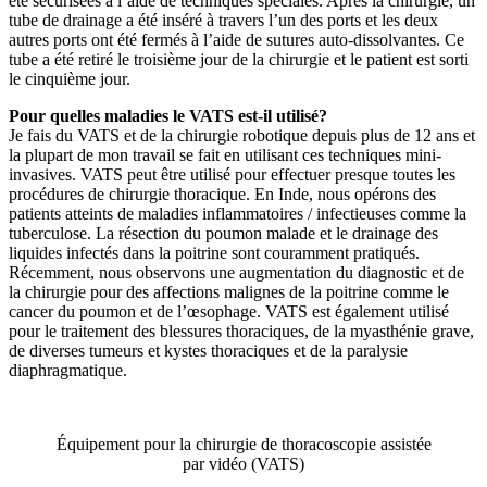
été sécurisées à l’aide de techniques spéciales. Après la chirurgie, un
tube de drainage a été inséré à travers l’un des ports et les deux
autres ports ont été fermés à l’aide de sutures auto-dissolvantes. Ce
tube a été retiré le troisième jour de la chirurgie et le patient est sorti
le cinquième jour.
Pour quelles maladies le VATS est-il utilisé?
Je fais du VATS et de la chirurgie robotique depuis plus de 12 ans et
la plupart de mon travail se fait en utilisant ces techniques mini-
invasives. VATS peut être utilisé pour effectuer presque toutes les
procédures de chirurgie thoracique. En Inde, nous opérons des
patients atteints de maladies inflammatoires / infectieuses comme la
tuberculose. La résection du poumon malade et le drainage des
liquides infectés dans la poitrine sont couramment pratiqués.
Récemment, nous observons une augmentation du diagnostic et de
la chirurgie pour des affections malignes de la poitrine comme le
cancer du poumon et de l’œsophage. VATS est également utilisé
pour le traitement des blessures thoraciques, de la myasthénie grave,
de diverses tumeurs et kystes thoraciques et de la paralysie
diaphragmatique.
Équipement pour la chirurgie de thoracoscopie assistée
par vidéo (VATS)