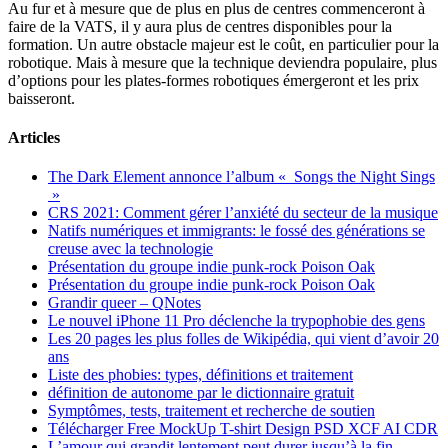
Au fur et à mesure que de plus en plus de centres commenceront à
faire de la VATS, il y aura plus de centres disponibles pour la
formation. Un autre obstacle majeur est le coût, en particulier pour la
robotique. Mais à mesure que la technique deviendra populaire, plus
d’options pour les plates-formes robotiques émergeront et les prix
baisseront.
Articles
The Dark Element annonce l’album « Songs the Night Sings
»
CRS 2021: Comment gérer l’anxiété du secteur de la musique
Natifs numériques et immigrants: le fossé des générations se
creuse avec la technologie
Présentation du groupe indie punk-rock Poison Oak
Présentation du groupe indie punk-rock Poison Oak
Grandir queer – QNotes
Le nouvel iPhone 11 Pro déclenche la trypophobie des gens
Les 20 pages les plus folles de Wikipédia, qui vient d’avoir 20
ans
Liste des phobies: types, définitions et traitement
définition de autonome par le dictionnaire gratuit
Symptômes, tests, traitement et recherche de soutien
Télécharger Free MockUp T-shirt Design PSD XCF AI CDR
L’amour qui grandit lentement peut durer jusqu’à la fin