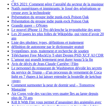
CRS 2021: Comment gérer l’anxiété du secteur de la musique
Natifs numériques et immigrants: le fossé des générations se
creuse avec la technologie
Présentation du groupe indie punk-rock Poison Oak
Présentation du groupe indie punk-rock Poison Oak
Grandir queer – QNotes
Le nouvel iPhone 11 Pro déclenche la trypophobie des gens
Les 20 pages les plus folles de Wikipédia, qui vient d’avoir 20
ans
Liste des phobies: types, définitions et traitement
définition de autonome par le dictionnaire gratuit
Symptômes, tests, traitement et recherche de soutien
Télécharger Free MockUp T-shirt Design PSD XCF AI CDR
L’amour qui grandit lentement peut durer jusqu’à la fin
Avis de décès de Jean-Claude Carrière | Film
Le personnel du restaurant de Washington dévoile les secrets
du service de Trump – d’un processus de versement de Coca
light en 7 étapes à lui laisser entendre la bouteille de ketchup
«pop»
Comment surmonter la peur de dormir seul – Tomorrow
Magazine
Air Corps vole des vaccins vers quatre îles au large depuis
plus de 70 ans
Kill It With Fire vous permet d’assassiner des araignées avec